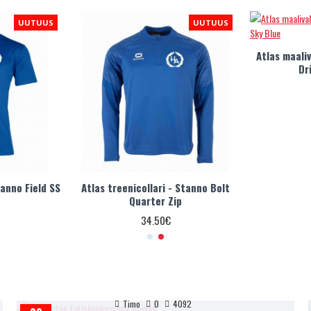
UUTUUS
UUTUUS
Atlas maali
Dr
tanno Field SS
Atlas treenicollari - Stanno Bolt
Quarter Zip
34.50€
Timo
0
4092