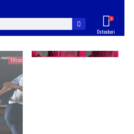
UUDET MALLIT
0
SAAPUNEET!
Ostoskori
JALKAPALLO MV-ASUT