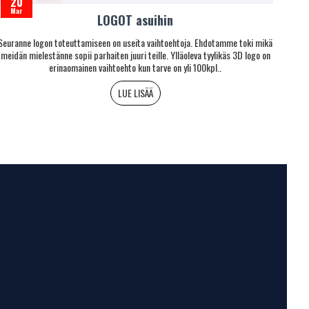
20
Mar
LOGOT asuihin
Seuranne logon toteuttamiseen on useita vaihtoehtoja. Ehdotamme toki mikä
meidän mielestänne sopii parhaiten juuri teille. Ylläoleva tyylikäs 3D logo on
erinaomainen vaihtoehto kun tarve on yli 100kpl..
LUE LISÄÄ