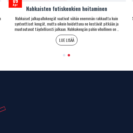
09
Apr
Nahkaisten futiskenkien hoitaminen
n
Nahkaiset jalkapallokengät vaativat vähän enemmän rakkautta kuin
synteettiset kengät, mutta oikein hoidettuna ne kestävät pitkään ja
muotoutuvat täydellisesti jalkaan. Nahkakengän pahin vihollinen on ..
LUE LISÄÄ