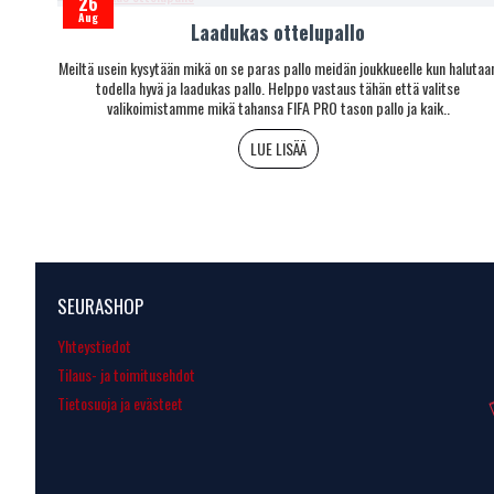
26
Aug
Laadukas ottelupallo
ls in
Meiltä usein kysytään mikä on se paras pallo meidän joukkueelle kun halutaa
00mph,
todella hyvä ja laadukas pallo. Helppo vastaus tähän että valitse
valikoimistamme mikä tahansa FIFA PRO tason pallo ja kaik..
LUE LISÄÄ
SEURASHOP
Yhteystiedot
Tilaus- ja toimitusehdot
Tietosuoja ja evästeet