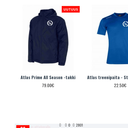
UUS
UUTUUS
ki -
Atlas Prime All Season -takki
Atlas treenipaita - S
79.00€
22.50€
0
2801