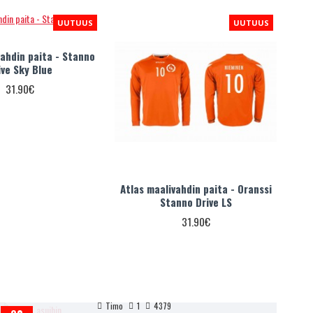
UUTUUS
UUTUUS
vahdin paita - Stanno
ive Sky Blue
31.90€
Atlas maalivahdin paita - Oranssi
Stanno Drive LS
31.90€
Timo
1
4379