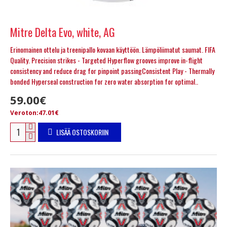
Mitre Delta Evo, white, AG
Erinomainen ottelu ja treenipallo kovaan käyttöön. Lämpöliimatut saumat. FIFA
Quality. Precision strikes - Targeted Hyperflow grooves improve in-flight
consistency and reduce drag for pinpoint passingConsistent Play - Thermally
bonded Hyperseal construction for zero water absorption for optimal..
59.00€
Veroton:47.01€
LISÄÄ OSTOSKORIIN