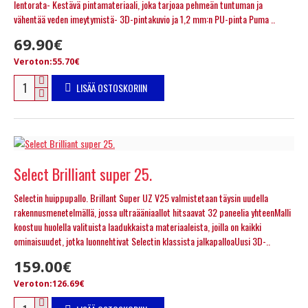
lentorata- Kestävä pintamateriaali, joka tarjoaa pehmeän tuntuman ja
vähentää veden imeytymistä- 3D-pintakuvio ja 1,2 mm:n PU-pinta Puma ..
69.90€
Veroton:55.70€
LISÄÄ OSTOSKORIIN
Select Brilliant super 25.
Selectin huippupallo. Brillant Super UZ V25 valmistetaan täysin uudella
rakennusmenetelmällä, jossa ultraääniaallot hitsaavat 32 paneelia yhteenMalli
koostuu huolella valituista laadukkaista materiaaleista, joilla on kaikki
ominaisuudet, jotka luonnehtivat Selectin klassista jalkapalloaUusi 3D-..
159.00€
Veroton:126.69€