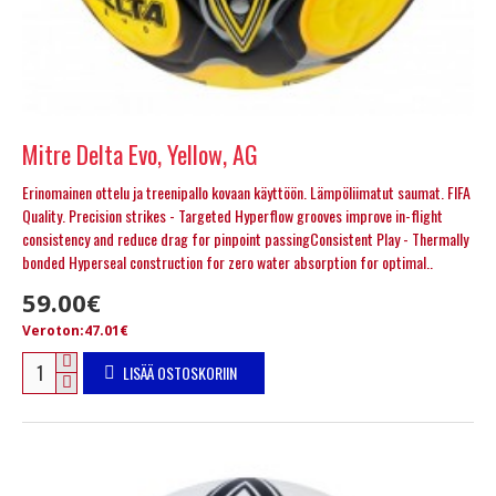
Mitre Delta Evo, Yellow, AG
Erinomainen ottelu ja treenipallo kovaan käyttöön. Lämpöliimatut saumat. FIFA
Quality. Precision strikes - Targeted Hyperflow grooves improve in-flight
consistency and reduce drag for pinpoint passingConsistent Play - Thermally
bonded Hyperseal construction for zero water absorption for optimal..
59.00€
Veroton:47.01€
LISÄÄ OSTOSKORIIN