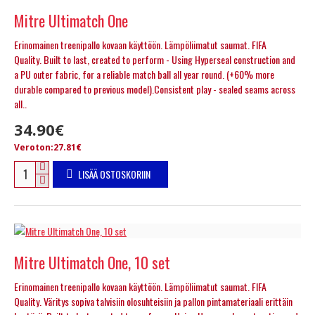
Mitre Ultimatch One
Erinomainen treenipallo kovaan käyttöön. Lämpöliimatut saumat. FIFA
Quality. Built to last, created to perform - Using Hyperseal construction and
a PU outer fabric, for a reliable match ball all year round. (+60% more
durable compared to previous model).Consistent play - sealed seams across
all..
34.90€
Veroton:27.81€
LISÄÄ OSTOSKORIIN
Mitre Ultimatch One, 10 set
Erinomainen treenipallo kovaan käyttöön. Lämpöliimatut saumat. FIFA
Quality. Väritys sopiva talvisiin olosuhteisiin ja pallon pintamateriaali erittäin