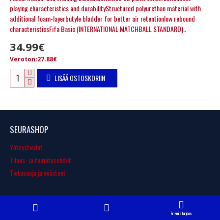
playing characteristics and durabilityStructured polyurethan material with
additional foam-layerbutyle bladder for better air retentionlow rebound
characteristicsFifa Basic (INTERNATIONAL MATCHBALL STANDARD)..
34.99€
Veroton:27.88€
LISÄÄ OSTOSKORIIN
SEURASHOP
Yhteystiedot
Tilaus- ja toimitusehdot
Tietosuoja ja evästeet
Erikoistarjous