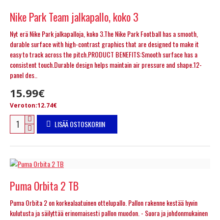
Nike Park Team jalkapallo, koko 3
Nyt erä Nike Park jalkapalloja, koko 3.The Nike Park Football has a smooth,
durable surface with high-contrast graphics that are designed to make it
easy to track across the pitch.PRODUCT BENEFITS:Smooth surface has a
consistent touch.Durable design helps maintain air pressure and shape.12-
panel des..
15.99€
Veroton:12.74€
LISÄÄ OSTOSKORIIN
Puma Orbita 2 TB
Puma Orbita 2 on korkealaatuinen ottelupallo. Pallon rakenne kestää hyvin
kulutusta ja säilyttää erinomaisesti pallon muodon. - Suora ja johdonmukainen