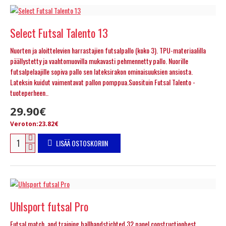
Select Futsal Talento 13
Nuorten ja aloittelevien harrastajien futsalpallo (koko 3). TPU-materiaalilla
päällystetty ja vaahtomuovilla mukavasti pehmennetty pallo. Nuorille
futsalpelaajille sopiva pallo sen lateksirakon ominaisuuksien ansiosta.
Lateksin kuidut vaimentavat pallon pomppua.Suosituin Futsal Talento -
tuoteperheen..
29.90€
Veroton:23.82€
LISÄÄ OSTOSKORIIN
Uhlsport futsal Pro
Futsal match and training ballhandstichted 32 panel constructionbest