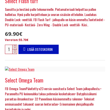
Select Flash turf
Suosittu ja kestävä pallo tekonurmelle. Pintamateriaali helpottaa pallon
hallintaa. Hyvä pallo harjoitteluun ja seuran sisäisiin otteluihin. Laadukas
Double Lock -venttiili. FB Flash Turf -jalkapallo on käsin ommeltu.Tuotetiedot:-
PU-materiaali- Kestävä- Zero Wing - Double Lock -venttiili- Käsi..
69.90€
Veroton:55.70€
LISÄÄ OSTOSKORIIN
Select Omega Team
FB Omega TeamPäivitetty v23 versio suositusta Select Team jalkapallosta.•
Paranneltu PU keinonahka takaa pehmeän kosketuksen• Butyylisisäkumi
parantaa ilmankestoa• 32 Paneelinen käsinommeltu rakenne• Tekniset
ominaisuudet takaavat suoran lentoradan• Erinomainen yleisjalkapallo
harjoituksiin ja pelei..