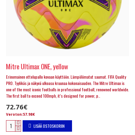
Mitre Ultimax ONE, yellow
Erinomainen ottelupallo kovaan käyttöön. Lämpöliimatut saumat. FIFA Quality
PRO. Tyylikäs ja näkyvä ulkoasu kruunaa kokonaisuuden. The Mitre Ultimax is
one of the most iconic footballs in professional football, renowned worldwide.
The first ball to exceed 100mph, it’s designed for power, p..
72.76€
Veroton:57.98€
LISÄÄ OSTOSKORIIN