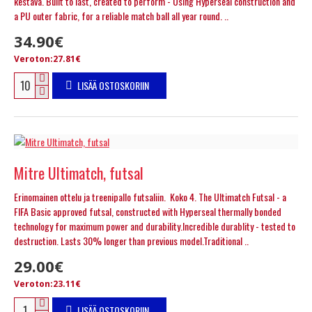
kestävä. Built to last, created to perform - Using Hyperseal construction and
a PU outer fabric, for a reliable match ball all year round. ..
34.90€
Veroton:27.81€
LISÄÄ OSTOSKORIIN
Mitre Ultimatch, futsal
Erinomainen ottelu ja treenipallo futsaliin. Koko 4. The Ultimatch Futsal - a
FIFA Basic approved futsal, constructed with Hyperseal thermally bonded
technology for maximum power and durability.Incredible durablity - tested to
destruction. Lasts 30% longer than previous model.Traditional ..
29.00€
Veroton:23.11€
LISÄÄ OSTOSKORIIN