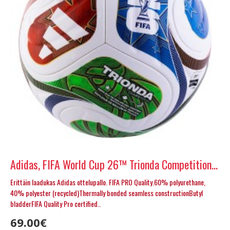
Adidas, FIFA World Cup 26™ Trionda Competition Ball , koko 5
Erittäin laadukas Adidas ottelupallo. FIFA PRO Quality.60% polyurethane,
40% polyester (recycled)Thermally bonded seamless constructionButyl
bladderFIFA Quality Pro certified..
69.00€