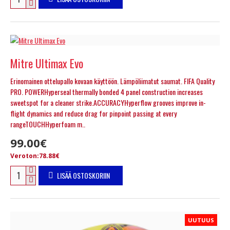
Mitre Ultimax Evo
Erinomainen ottelupallo kovaan käyttöön. Lämpöliimatut saumat. FIFA Quality
PRO. POWERHyperseal thermally bonded 4 panel construction increases
sweetspot for a cleaner strike.ACCURACYHyperflow grooves improve in-
flight dynamics and reduce drag for pinpoint passing at every
rangeTOUCHHyperfoam m..
99.00€
Veroton:78.88€
LISÄÄ OSTOSKORIIN
UUTUUS