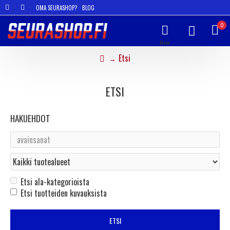
OMA SEURASHOP?
BLOG
0
Etsi
ETSI
HAKUEHDOT
Etsi ala-kategorioista
Etsi tuotteiden kuvauksista
ETSI