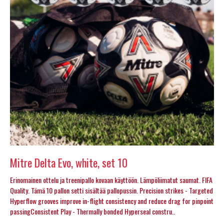
Mitre Delta Evo, white, set 10
Erinomainen ottelu ja treenipallo kovaan käyttöön. Lämpöliimatut saumat. FIFA
Quality. Tämä 10 pallon setti sisältää pallopussin. Precision strikes - Targeted
Hyperflow grooves improve in-flight consistency and reduce drag for pinpoint
passingConsistent Play - Thermally bonded Hyperseal constru..