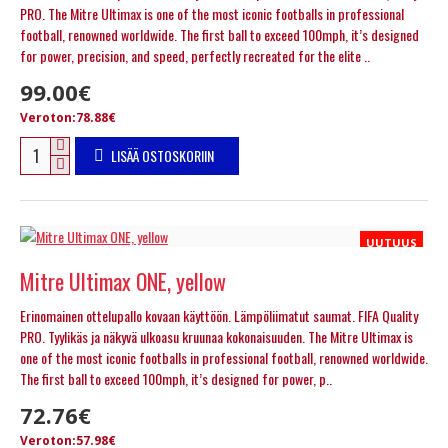
PRO. The Mitre Ultimax is one of the most iconic footballs in professional
football, renowned worldwide. The first ball to exceed 100mph, it’s designed
for power, precision, and speed, perfectly recreated for the elite ..
99.00€
Veroton:78.88€
LISÄÄ OSTOSKORIIN
UUTUUS
Mitre Ultimax ONE, yellow
Erinomainen ottelupallo kovaan käyttöön. Lämpöliimatut saumat. FIFA Quality
PRO. Tyylikäs ja näkyvä ulkoasu kruunaa kokonaisuuden. The Mitre Ultimax is
one of the most iconic footballs in professional football, renowned worldwide.
The first ball to exceed 100mph, it’s designed for power, p..
72.76€
Veroton:57.98€