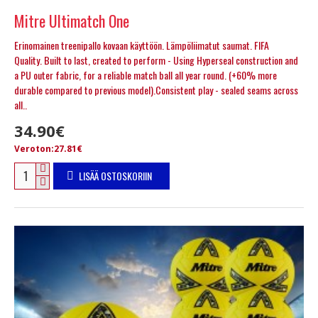
Mitre Ultimatch One
Erinomainen treenipallo kovaan käyttöön. Lämpöliimatut saumat. FIFA
Quality. Built to last, created to perform - Using Hyperseal construction and
a PU outer fabric, for a reliable match ball all year round. (+60% more
durable compared to previous model).Consistent play - sealed seams across
all..
34.90€
Veroton:27.81€
LISÄÄ OSTOSKORIIN