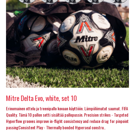
Mitre Delta Evo, white, set 10
Erinomainen ottelu ja treenipallo kovaan käyttöön. Lämpöliimatut saumat. FIFA
Quality. Tämä 10 pallon setti sisältää pallopussin. Precision strikes - Targeted
Hyperflow grooves improve in-flight consistency and reduce drag for pinpoint
passingConsistent Play - Thermally bonded Hyperseal constru..