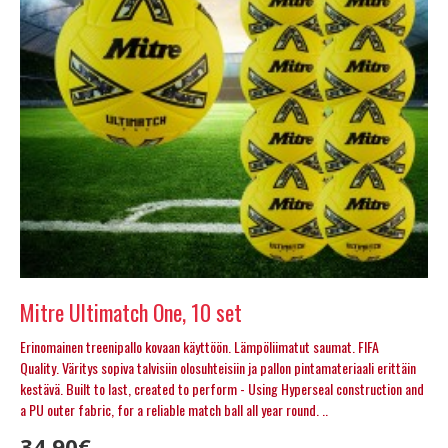
Mitre Ultimatch One, 10 set
Erinomainen treenipallo kovaan käyttöön. Lämpöliimatut saumat. FIFA
Quality. Väritys sopiva talvisiin olosuhteisiin ja pallon pintamateriaali erittäin
kestävä. Built to last, created to perform - Using Hyperseal construction and
a PU outer fabric, for a reliable match ball all year round. ..
34.90€