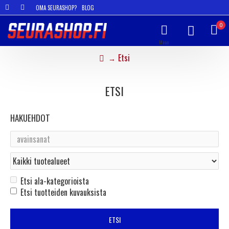
OMA SEURASHOP?
BLOG
0
Etsi
ETSI
HAKUEHDOT
Etsi ala-kategorioista
Etsi tuotteiden kuvauksista
ETSI