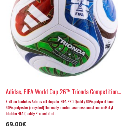
Adidas, FIFA World Cup 26™ Trionda Competition Ball , koko 5
Erittäin laadukas Adidas ottelupallo. FIFA PRO Quality.60% polyurethane,
40% polyester (recycled)Thermally bonded seamless constructionButyl
bladderFIFA Quality Pro certified..
69.00€