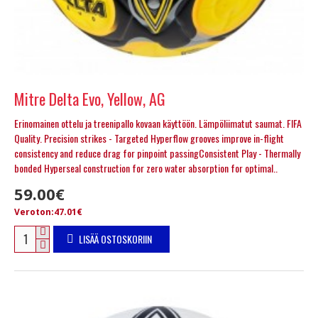
Mitre Delta Evo, Yellow, AG
Erinomainen ottelu ja treenipallo kovaan käyttöön. Lämpöliimatut saumat. FIFA
Quality. Precision strikes - Targeted Hyperflow grooves improve in-flight
consistency and reduce drag for pinpoint passingConsistent Play - Thermally
bonded Hyperseal construction for zero water absorption for optimal..
59.00€
Veroton:47.01€
LISÄÄ OSTOSKORIIN