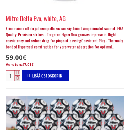
Mitre Delta Evo, white, AG
Erinomainen ottelu ja treenipallo kovaan käyttöön. Lämpöliimatut saumat. FIFA
Quality. Precision strikes - Targeted Hyperflow grooves improve in-flight
consistency and reduce drag for pinpoint passingConsistent Play - Thermally
bonded Hyperseal construction for zero water absorption for optimal..
59.00€
Veroton:47.01€
LISÄÄ OSTOSKORIIN