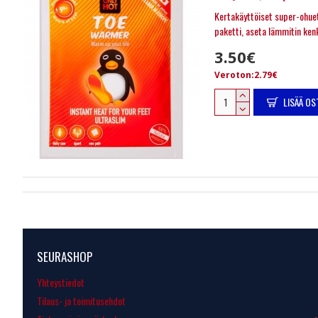
Kertakäyttöiset super-ohuet
paketti, aseta lämmitin kenk
3.50€
Veroton:2.79€
LISÄÄ OS
SEURASHOP
Yhteystiedot
Tilaus- ja toimitusehdot