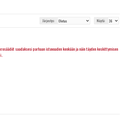
Järjestys:
Näytä:
krosäädöt saadaksesi parhaan istuvuuden kenkään ja näin täyden keskittymisen
..