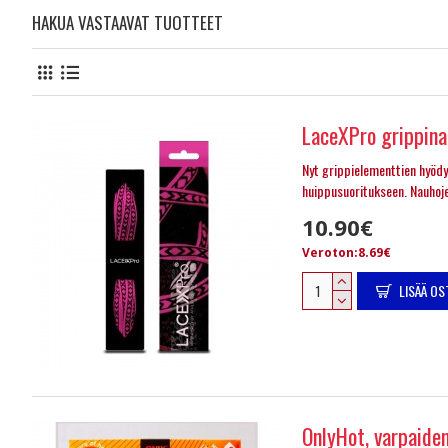
HAKUA VASTAAVAT TUOTTEET
LaceXPro grippin
Nyt grippielementtien hyöd
huippusuoritukseen. Nauhoje
10.90€
Veroton:8.69€
LISÄÄ OS
OnlyHot, varpaide