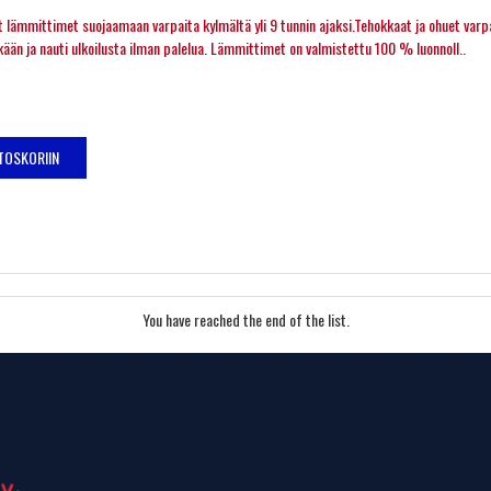
 lämmittimet suojaamaan varpaita kylmältä yli 9 tunnin ajaksi.Tehokkaat ja ohuet varpa
ään ja nauti ulkoilusta ilman palelua. Lämmittimet on valmistettu 100 % luonnoll..
TOSKORIIN
You have reached the end of the list.