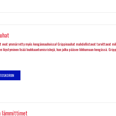
auhat
yt ovat ymmärretty myös kengännauhoissa! Grippinauhat mahdollistavat tarvittavat mi
n löystyminen lisää loukkaantumisriskejä, kun jalka pääsee liikkumaan kengässä. Grippi
TOSKORIIN
n lämmittimet