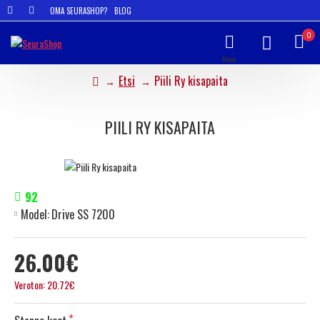
OMA SEURASHOP?
BLOG
0
Etsi
Piili Ry kisapaita
PIILI RY KISAPAITA
92
Model:
Drive SS 7200
26.00€
Veroton: 20.72€