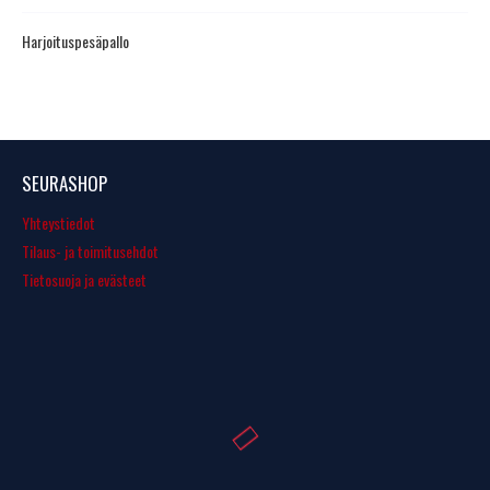
Harjoituspesäpallo
SEURASHOP
Yhteystiedot
Tilaus- ja toimitusehdot
Tietosuoja ja evästeet