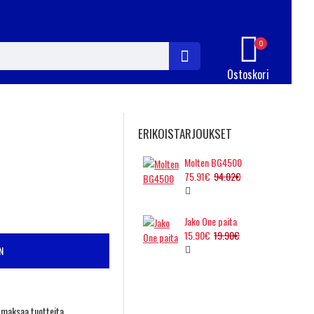
0
Ostoskori
ERIKOISTARJOUKSET
Molten BG4500
75.91€
94.02€
Jako One paita
15.90€
19.90€
N
t maksaa tuotteita