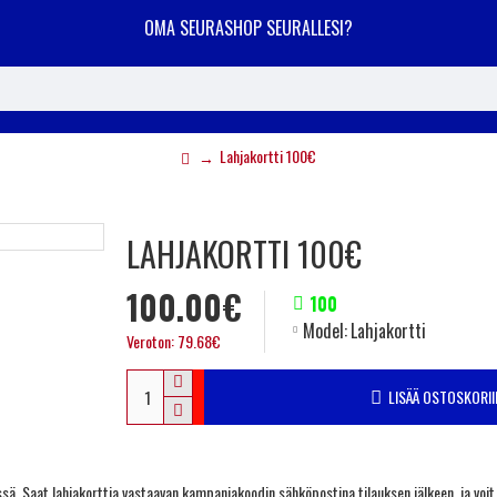
OMA SEURASHOP SEURALLESI?
Lahjakortti 100€
LAHJAKORTTI 100€
100.00€
100
Model:
Lahjakortti
Veroton: 79.68€
LISÄÄ OSTOSKORII
ä. Saat lahjakorttia vastaavan kampanjakoodin sähköpostina tilauksen jälkeen, ja voi