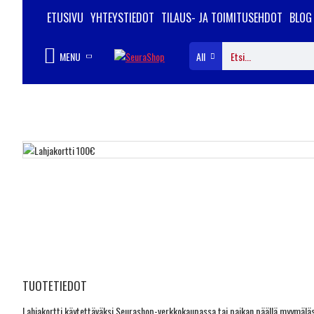
ETUSIVU
YHTEYSTIEDOT
TILAUS- JA TOIMITUSEHDOT
BLOG
MENU
All
TUOTETIEDOT
Lahjakortti käytettäväksi Seurashop-verkkokaupassa tai paikan päällä myymäläss