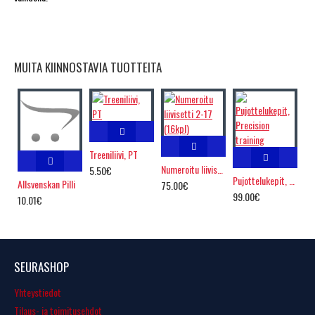
MUITA KIINNOSTAVIA TUOTTEITA
Treeniliivi, PT
Numeroitu liivisetti 2-17 (16kpl)
5.50€
Pujottelukepit, Precision training
Allsvenskan Pilli
75.00€
99.00€
10.01€
SEURASHOP
Yhteystiedot
Tilaus- ja toimitusehdot