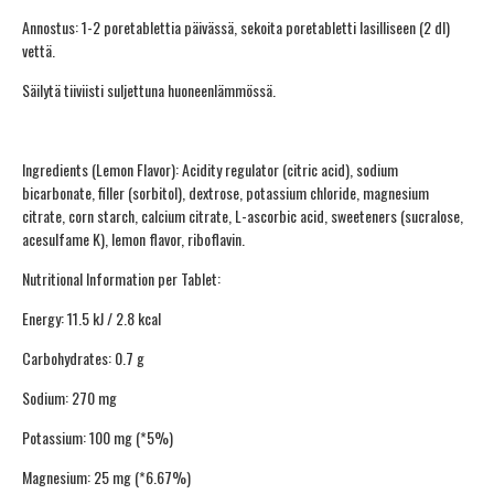
Annostus: 1-2 poretablettia päivässä, sekoita poretabletti lasilliseen (2 dl)
vettä.
Säilytä tiiviisti suljettuna huoneenlämmössä.
Ingredients (Lemon Flavor): Acidity regulator (citric acid), sodium
bicarbonate, filler (sorbitol), dextrose, potassium chloride, magnesium
citrate, corn starch, calcium citrate, L-ascorbic acid, sweeteners (sucralose,
acesulfame K), lemon flavor, riboflavin.
Nutritional Information per Tablet:
Energy: 11.5 kJ / 2.8 kcal
Carbohydrates: 0.7 g
Sodium: 270 mg
Potassium: 100 mg (*5%)
Magnesium: 25 mg (*6.67%)