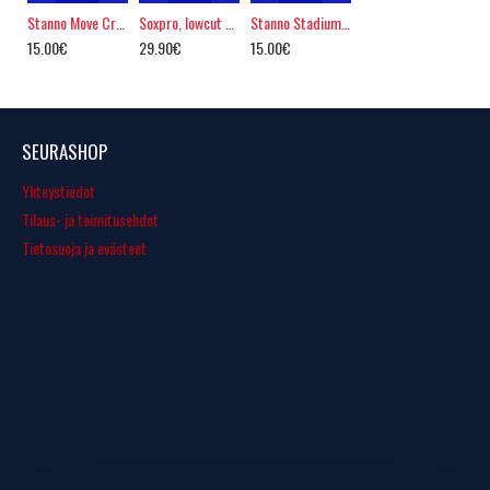
Stanno Move Crew Sukat, Anti-slip
Soxpro, lowcut grippisukka
Stanno Stadium Crew sukka
15.00€
29.90€
15.00€
SEURASHOP
Yhteystiedot
Tilaus- ja toimitusehdot
Tietosuoja ja evästeet