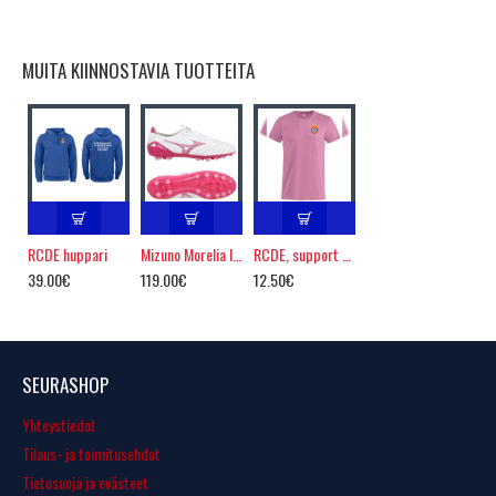
MUITA KIINNOSTAVIA TUOTTEITA
RCDE huppari
Mizuno Morelia IV AG PRO
RCDE, support t-paita
39.00€
119.00€
12.50€
SEURASHOP
Yhteystiedot
Tilaus- ja toimitusehdot
Tietosuoja ja evästeet