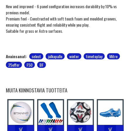
New and improved - 6 panel configuration increases durability by 10% vs
previous model.
Premium feel - Constructed with soft touch foam and moulded grooves,
ensuring consistent flight and reliability while you play.
Suitable for grass or Astro surfaces.
Avainsanat:
select
jalkapallo
winter
timetoplay
Mitre
25offer
F50
BF
MUITA KIINNOSTAVIA TUOTTEITA