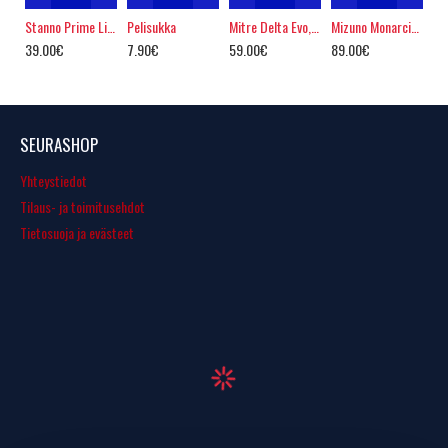
Stanno Prime Light - koko 4
Pelisukka
Mitre Delta Evo, white, AG
Mizuno Monarcida III AG PRO, blue
39.00€
7.90€
59.00€
89.00€
SEURASHOP
Yhteystiedot
Tilaus- ja toimitusehdot
Tietosuoja ja evästeet