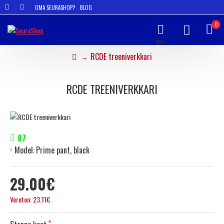
OMA SEURASHOP?
BLOG
0
RCDE treeniverkkari
RCDE TREENIVERKKARI
87
Model:
Prime pant, black
29.00€
Veroton: 23.11€