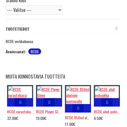
Stanno koot
TUOTETIEDOT
RCDE verkkahousu.
Avainsanat:
RCDE
MUITA KIINNOSTAVIA TUOTTEITA
RCDE varustekassi
RCDE Player Glove
RCDE ohut pelisukka
RCDE 850ml alumiini juomapullo
32.00€
19.00€
6.50€
17.00€