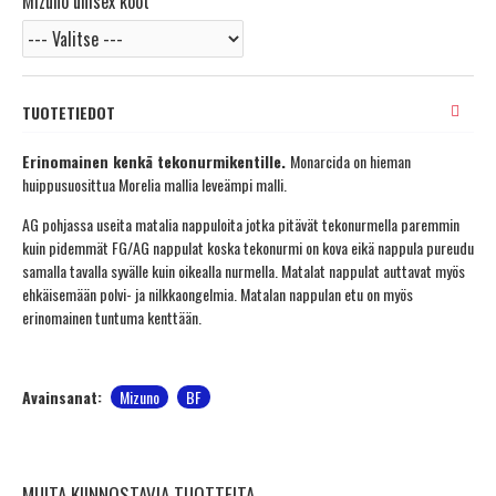
Mizuno unisex koot
TUOTETIEDOT
Erinomainen kenkä tekonurmikentille.
Monarcida on hieman
huippusuosittua Morelia mallia leveämpi malli.
AG pohjassa useita matalia nappuloita jotka pitävät tekonurmella paremmin
kuin pidemmät FG/AG nappulat koska tekonurmi on kova eikä nappula pureudu
samalla tavalla syvälle kuin oikealla nurmella. Matalat nappulat auttavat myös
ehkäisemään polvi- ja nilkkaongelmia. Matalan nappulan etu on myös
erinomainen tuntuma kenttään.
Avainsanat:
Mizuno
BF
MUITA KIINNOSTAVIA TUOTTEITA