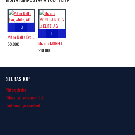
Mitre Delta Evo, white, AG
Mizuno MORELIA NEO IV Β ELITE, AG
59.00€
219.00€
SEURASHOP
Yhteystiedot
Tilaus- ja toimitusehdot
Tietosuoja ja evästeet