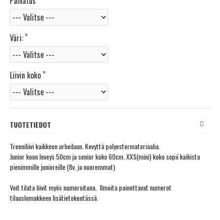
Painatus
Väri:
Liivin koko
TUOTETIEDOT
Treeniliivi kaikkeen urheiluun. Kevyttä polyestermateriaalia.
Junior koon leveys 50cm ja senior koko 60cm. XXS(mini) koko sopii kaikista
pienimmille junioreille (8v. ja nuoremmat)
Voit tilata liivit myös numeroituna. Ilmoita painettavat numerot
tilauslomakkeen lisätietokentässä.