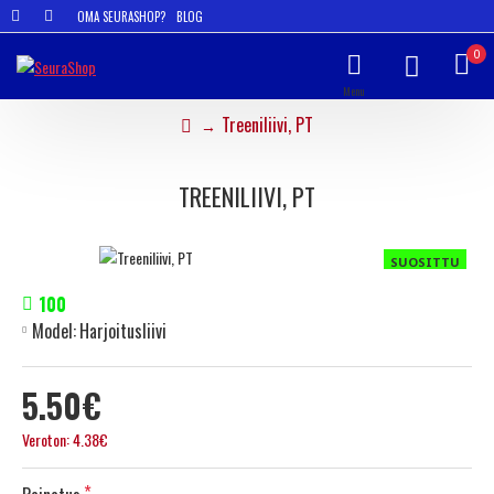
OMA SEURASHOP?
BLOG
0
Treeniliivi, PT
TREENILIIVI, PT
SUOSITTU
100
Model:
Harjoitusliivi
5.50€
Veroton: 4.38€