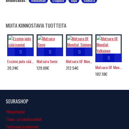
Avainsanat:
meidokan
Esujudo
nuju
chikara
MUITA KIINNOSTAVIA TUOTTEITA
Essimo judo säärisuojat
Matsuru Semi
Matsuru IJF Mondial, Sininen
Matsuru IJF Mondial, Valkoinen
20.24€
129.00€
212.54€
182.18€
SEURASHOP
Yhteystiedot
Tilaus- ja toimitusehdot
Tietosuoja ja evästeet