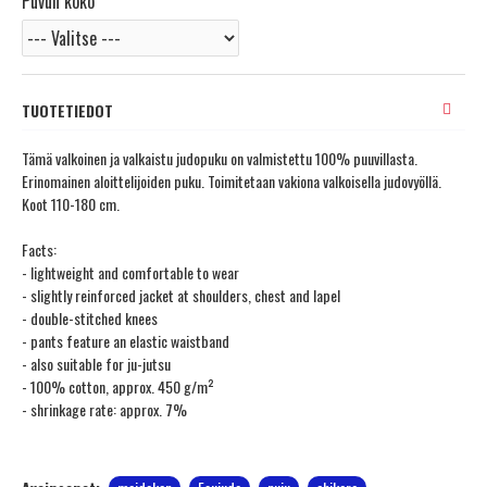
Puvun koko
TUOTETIEDOT
Tämä valkoinen ja valkaistu judopuku on valmistettu 100% puuvillasta.
Erinomainen aloittelijoiden puku. Toimitetaan vakiona valkoisella judovyöllä.
Koot 110-180 cm.
Facts:
- lightweight and comfortable to wear
- slightly reinforced jacket at shoulders, chest and lapel
- double-stitched knees
- pants feature an elastic waistband
- also suitable for ju-jutsu
- 100% cotton, approx. 450 g/m²
- shrinkage rate: approx. 7%