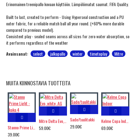
Erinomainen treenipallo kovaan käyttöön. Lämpöliimatut saumat. FIFA Quality.
Built to last, created to perform - Using Hyperseal construction and a PU
outer fabric, for a reliable match ball all year round. (+60% more durable
compared to previous model).
Consistent play - sealed seams across all sizes for zero water absorption, so
it performs regardless of the weather
Avainsanat:
select
jalkapallo
winter
timetoplay
Mitre
MUITA KIINNOSTAVIA TUOTTEITA
Sade/tuulitakki
Mitre Delta Evo, white, AG
Kelme Copa Indoor
29.00€
Stanno Prime Light - koko 4
59.00€
69.00€
39.00€