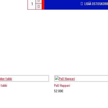
LISÄÄ OSTOSKORII
 takki
PuU Huppari
52.00€