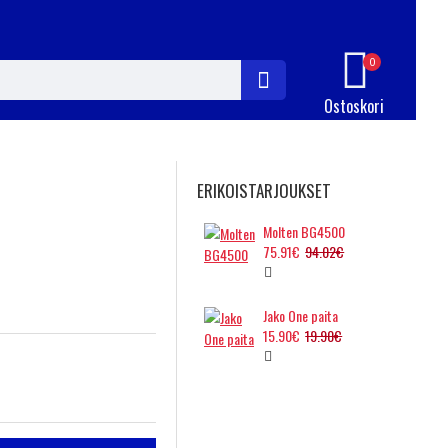
0
Ostoskori
ERIKOISTARJOUKSET
Molten BG4500
75.91€
94.02€
Jako One paita
15.90€
19.90€