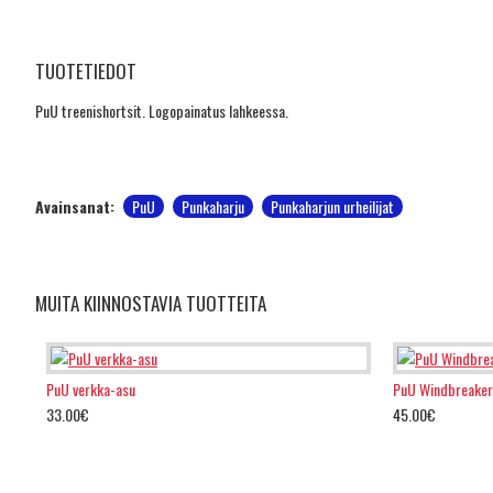
TUOTETIEDOT
PuU treenishortsit. Logopainatus lahkeessa.
Avainsanat:
PuU
Punkaharju
Punkaharjun urheilijat
MUITA KIINNOSTAVIA TUOTTEITA
PuU verkka-asu
PuU Windbreaker
33.00€
45.00€