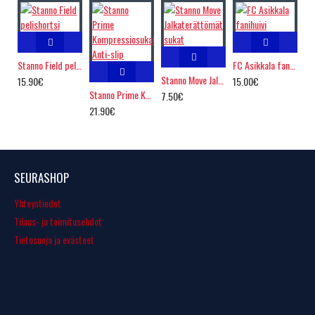
Stanno Field pelishortsi
FC Asikkala fanihuivi
Stanno Move Jalkaterättömät sukat
15.90€
15.00€
Stanno Prime Kompressiosukat, Anti-slip
7.50€
21.90€
SEURASHOP
Yhteystiedot
Tilaus- ja toimitusehdot
Tietosuoja ja evästeet