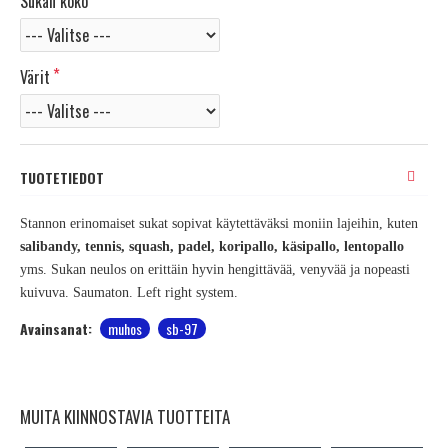
Sukan koko
Värit
TUOTETIEDOT
Stannon erinomaiset sukat sopivat käytettäväksi moniin lajeihin, kuten
salibandy, tennis, squash, padel, koripallo, käsipallo, lentopallo
yms. Sukan neulos on erittäin hyvin hengittävää, venyvää ja nopeasti
kuivuva. Saumaton. Left right system.
Avainsanat:
muhos
sb-97
MUITA KIINNOSTAVIA TUOTTEITA