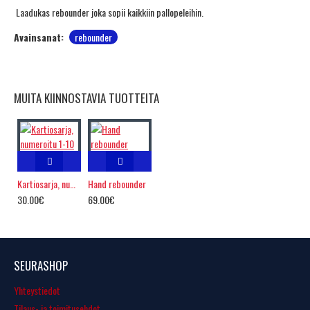
Laadukas rebounder joka sopii kaikkiin pallopeleihin.
Avainsanat:
rebounder
MUITA KIINNOSTAVIA TUOTTEITA
Kartiosarja, numeroitu 1-10
Hand rebounder
30.00€
69.00€
SEURASHOP
Yhteystiedot
Tilaus- ja toimitusehdot