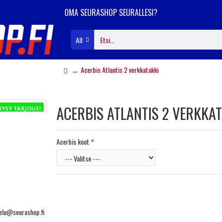
OMA SEURASHOP SEURALLESI?
All
Acerbis Atlantis 2 verkkatakki
ACERBIS ATLANTIS 2 VERKKAT
KYSY TARJOUS!
Acerbis koot
lvelu@seurashop.fi