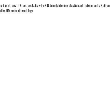
ining for strength Front pockets with RIB trim Matching elasticised ribbing cuffs Botto
puller HD embroidered logo