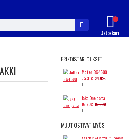
0
Ostoskori
ERIKOISTARJOUKSET
AKKI
Molten BG4500
75.91€
94.02€
Jako One paita
15.90€
19.90€
MUUT OSTIVAT MYÖS:
Acerbis Atlantis 2 Treenicollari