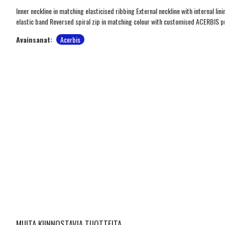
Inner neckline in matching elasticised ribbing External neckline with internal l
elastic band Reversed spiral zip in matching colour with customised ACERBIS 
Avainsanat:
Acerbis
MUITA KIINNOSTAVIA TUOTTEITA