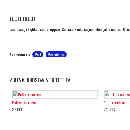
TUOTETIEDOT
Laadukas ja tyylikäs seurahuppari. Selässä Punkaharjun Urheilijat painatus. Un
Avainsanat:
PuU
Punkaharju
MUITA KIINNOSTAVIA TUOTTEITA
PuU verkka-asu
PuU treeniasu
33.00€
24.00€