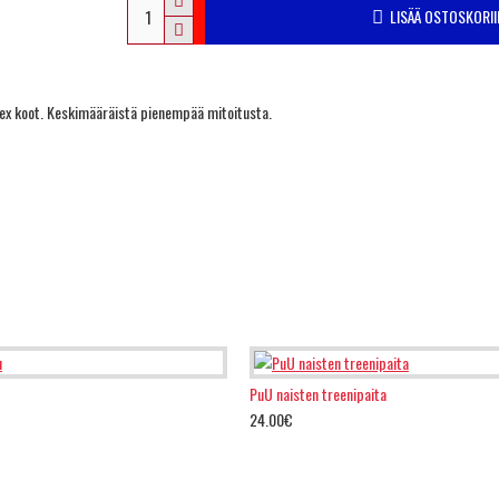
LISÄÄ OSTOSKORII
isex koot. Keskimääräistä pienempää mitoitusta.
PuU naisten treenipaita
24.00€