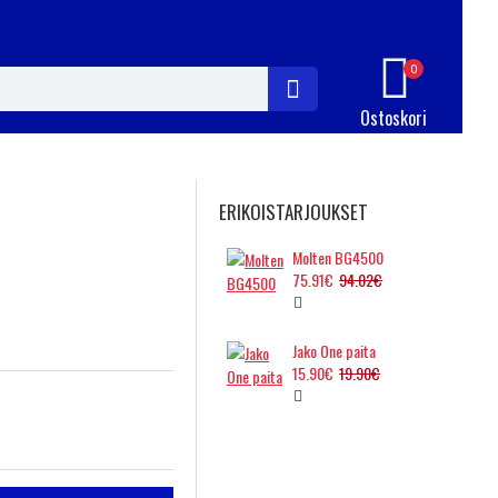
0
Ostoskori
ERIKOISTARJOUKSET
Molten BG4500
75.91€
94.02€
Jako One paita
15.90€
19.90€