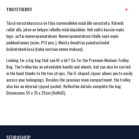
TUOTETIEDOT
Tässä varustekassissa on tilaa isommallekin määrälle varusteita. Kätevät
rullat alla, joten on helppo rullailla määränpäähän. Voit valita kassiin myös
logo- ja/tai numeropainatuksen. Numeropainatuksen tilalle sopii myös
joukkuetunnus (esim. P13 yms.). Muista ilmoittaa painatustiedot
lisätietokentässä (tulee vastaan ennen maksua).
Looking for a big bag that can fit a lot? Go for the Premium Medium Trolley
Bag. The trolley has an extendable handle and wheels, but can also be carried
in the hand thanks to the two straps. The U-shaped zipper allows you to easily
access your belongings. Besides the spacious main compartment, the trolley
also has an internal zipped pocket. Reflective details complete the bag.
Dimensions 55 x 35 x 25cm (HxWxD).
SEURASHOP