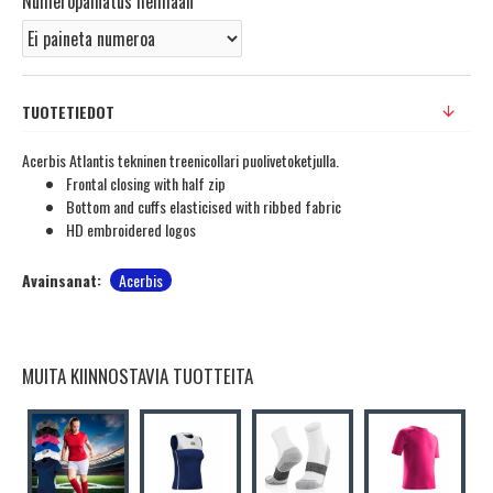
Numeropainatus helmaan
TUOTETIEDOT
Acerbis Atlantis tekninen treenicollari puolivetoketjulla.
Frontal closing with half zip
Bottom and cuffs elasticised with ribbed fabric
HD embroidered logos
Avainsanat:
Acerbis
MUITA KIINNOSTAVIA TUOTTEITA