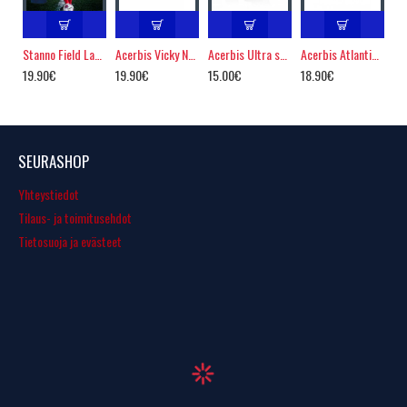
Stanno Field Ladies
Acerbis Vicky Naisten Lentopallopaita
Acerbis Ultra sukka
Acerbis Atlantis pelipaita
19.90€
19.90€
15.00€
18.90€
SEURASHOP
Yhteystiedot
Tilaus- ja toimitusehdot
Tietosuoja ja evästeet