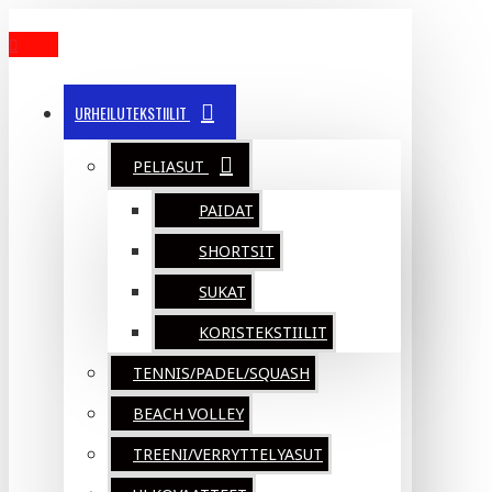
MENU
URHEILUTEKSTIILIT
PELIASUT
PAIDAT
SHORTSIT
SUKAT
KORISTEKSTIILIT
TENNIS/PADEL/SQUASH
BEACH VOLLEY
TREENI/VERRYTTELYASUT