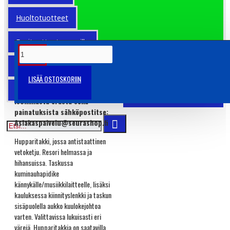
Clique koot
Huoltotuotteet
Fanituotteet seuroille
TUOTETIEDOT
Urheilutuet/-suojat
LISÄÄ OSTOSKORIIN
Esittelytuote, pyydä tarjousta
OUTLET
isommasta erästä sekä
painatuksista sähköpostitse:
Asiakaspalvelu@seurashop.fi
Hupparitakki, jossa antistaattinen
vetoketju. Resori helmassa ja
hihansuissa. Taskussa
kuminauhapidike
kännykälle/musiikkilaitteelle, lisäksi
kauluksessa kiinnityslenkki ja taskun
sisäpuolella aukko kuulokejohtoa
varten. Valittavissa lukuisasti eri
värejä. Hupparitakkia on saatavilla