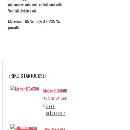
niin unisex kuin naisten leikkauksella.
Vain aikuisten koot.
Materiaali: 65 % polyesteri/35 %
puuvilla
ERIKOISTARJOUKSET
Molten BG4500
75.91€
94.02€
Lisää
ostoskoriin
Jako One paita