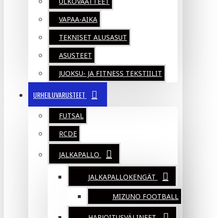
ULKOVAATTEET
VAPAA-AIKA
TEKNISET ALUSASUT
ASUSTEET
JUOKSU- JA FITNESS TEKSTIILIT
URHEILUVARUSTEET
FUTSAL
RCDE
JALKAPALLO
JALKAPALLOKENGÄT
MIZUNO FOOTBALL
HARJOITUSVÄLINEET