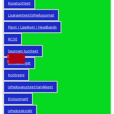
Kuvatuotteet
Lisäravinteet/Urheilujuomat
Pipot / Lippikset / Headbands
RCDE
Seurojen tuotteet
Urheilukengät
100
Kotitreeni
Model:
Clique Basic
Hoody
Urheiluvarusteet/tarvikkeet
Erotuomarit
32.00€
Urheilutekstiilit
Veroton: 25.50€