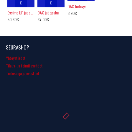
DAX Judovyö
Essimo IJF judohousu
DAX judopuku
8.90€
50.60€
37.00€
SEURASHOP
Yhteystiedot
Tilaus- ja toimitusehdot
Tietosuoja ja evästeet