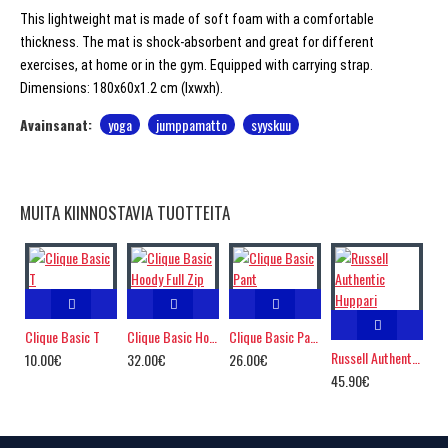
This lightweight mat is made of soft foam with a comfortable
thickness. The mat is shock-absorbent and great for different
exercises, at home or in the gym. Equipped with carrying strap.
Dimensions: 180x60x1.2 cm (lxwxh).
Avainsanat:
yoga
jumppamatto
syyskuu
MUITA KIINNOSTAVIA TUOTTEITA
Clique Basic T
Clique Basic Hoody Full Zip
Clique Basic Pant
Russell Authentic Huppari
10.00€
32.00€
26.00€
45.90€