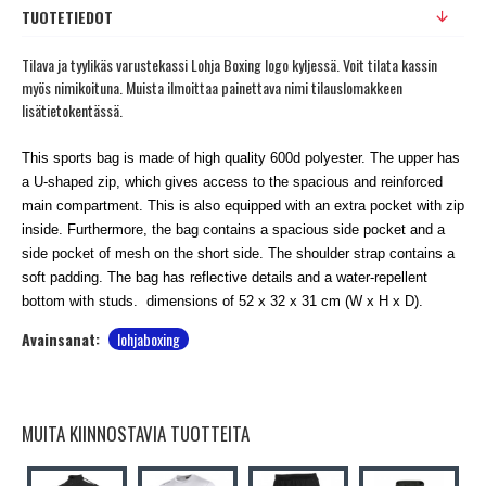
TUOTETIEDOT
Tilava ja tyylikäs varustekassi Lohja Boxing logo kyljessä. Voit tilata kassin
myös nimikoituna. Muista ilmoittaa painettava nimi tilauslomakkeen
lisätietokentässä.
This sports bag is made of high quality 600d polyester. The upper has
a U-shaped zip, which gives access to the spacious and reinforced
main compartment. This is also equipped with an extra pocket with zip
inside. Furthermore, the bag contains a spacious side pocket and a
side pocket of mesh on the short side. The shoulder strap contains a
soft padding. The bag has reflective details and a water-repellent
bottom with studs. dimensions of 52 x 32 x 31 cm (W x H x D).
Avainsanat:
lohjaboxing
MUITA KIINNOSTAVIA TUOTTEITA