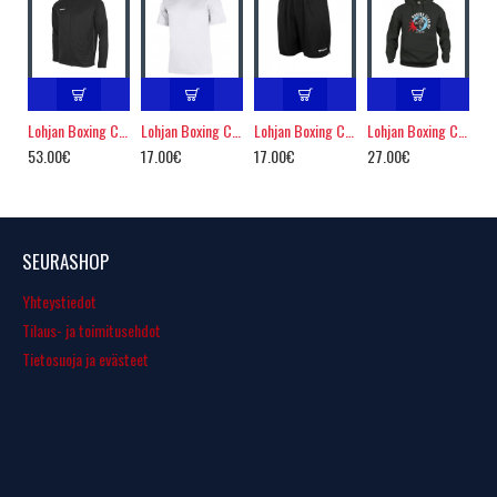
Lohjan Boxing Club verryttelyasu
Lohjan Boxing Club treenipaita
Lohjan Boxing Club treenishortsi
Lohjan Boxing Club huppari
53.00€
17.00€
17.00€
27.00€
SEURASHOP
Yhteystiedot
Tilaus- ja toimitusehdot
Tietosuoja ja evästeet