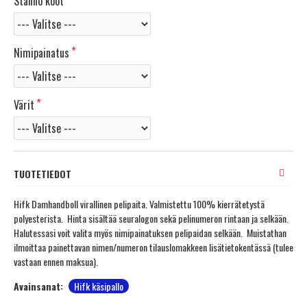
Stanno koot
Nimipainatus
Värit
TUOTETIEDOT
Hifk Damhandboll virallinen pelipaita. Valmistettu 100% kierrätetystä
polyesterista. Hinta sisältää seuralogon sekä pelinumeron rintaan ja selkään.
Halutessasi voit valita myös nimipainatuksen pelipaidan selkään. Muistathan
ilmoittaa painettavan nimen/numeron tilauslomakkeen lisätietokentässä (tulee
vastaan ennen maksua).
Avainsanat:
Hifk käsipallo