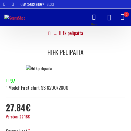
OMA SEURASHOP?
BLOG
0
Hifk pelipaita
HIFK PELIPAITA
97
Model:
First shirt SS 6200/2800
27.84€
Veroton: 22.18€