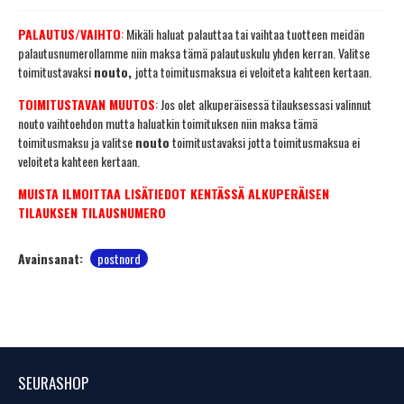
PALAUTUS/VAIHTO
:
Mikäli haluat palauttaa tai vaihtaa tuotteen meidän
palautusnumerollamme niin maksa tämä palautuskulu yhden kerran. Valitse
toimitustavaksi
nouto,
jotta toimitusmaksua ei veloiteta kahteen kertaan.
TOIMITUSTAVAN MUUTOS
: Jos olet alkuperäisessä tilauksessasi valinnut
nouto vaihtoehdon mutta haluatkin toimituksen niin maksa tämä
toimitusmaksu ja valitse
nouto
toimitustavaksi jotta toimitusmaksua ei
veloiteta kahteen kertaan.
MUISTA ILMOITTAA LISÄTIEDOT KENTÄSSÄ ALKUPERÄISEN
TILAUKSEN TILAUSNUMERO
Avainsanat:
postnord
SEURASHOP