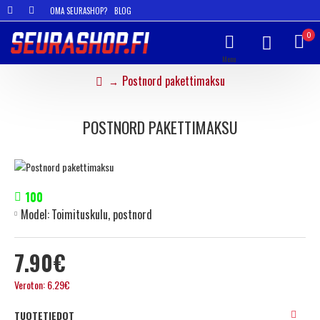
OMA SEURASHOP?
BLOG
0
Postnord pakettimaksu
POSTNORD PAKETTIMAKSU
100
Model:
Toimituskulu, postnord
7.90€
Veroton: 6.29€
TUOTETIEDOT