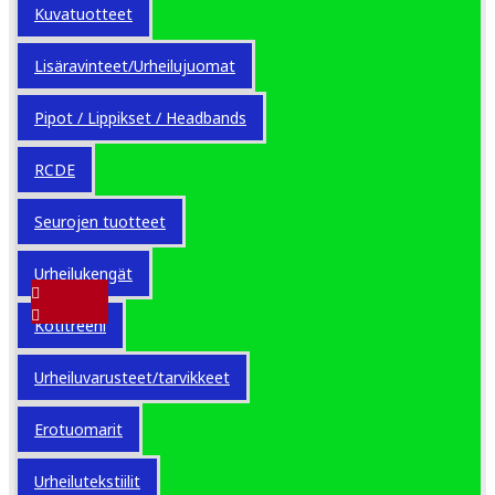
Kuvatuotteet
Lisäravinteet/Urheilujuomat
Pipot / Lippikset / Headbands
RCDE
Seurojen tuotteet
Urheilukengät
Kotitreeni
100
Urheiluvarusteet/tarvikkeet
Model:
Field short
Erotuomarit
15.90€
Urheilutekstiilit