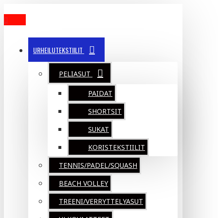
MENU
URHEILUTEKSTIILIT
PELIASUT
PAIDAT
SHORTSIT
SUKAT
KORISTEKSTIILIT
TENNIS/PADEL/SQUASH
BEACH VOLLEY
TREENI/VERRYTTELYASUT