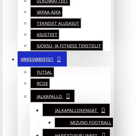
ULKOVAATTEET
VAPAA-AIKA
TEKNISET ALUSASUT
ASUSTEET
JUOKSU- JA FITNESS TEKSTIILIT
URHEILUVARUSTEET
FUTSAL
RCDE
JALKAPALLO
JALKAPALLOKENGÄT
MIZUNO FOOTBALL
HARJOITUSVÄLINEET