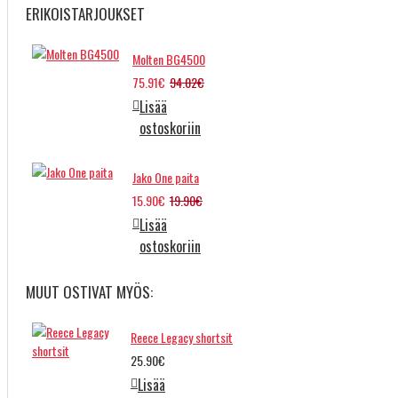
ERIKOISTARJOUKSET
Molten BG4500
75.91€
94.02€
Lisää
ostoskoriin
Jako One paita
15.90€
19.90€
Lisää
ostoskoriin
MUUT OSTIVAT MYÖS:
Reece Legacy shortsit
25.90€
Lisää