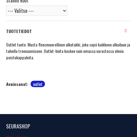
Stanno koot
TUOTETIEDOT
Outlet tuote. Musta fleecevuorellinen ulkotakki, joka sopii kaikkeen ulkoiluun ja
talvella treenaamiseen. Outlet-hinta koskee vain omassa varastossa olevia
poistokappaleita.
Avainsanat:
outlet
SEURASHOP