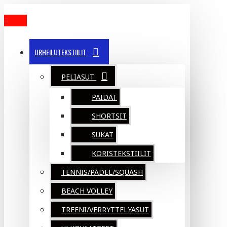
MENU
URHEILUTEKSTIILIT
PELIASUT
PAIDAT
SHORTSIT
SUKAT
KORISTEKSTIILIT
TENNIS/PADEL/SQUASH
BEACH VOLLEY
TREENI/VERRYTTELYASUT