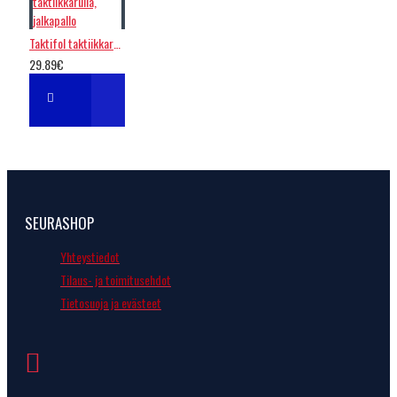
Taktifol taktiikkarulla, jalkapallo
29.89€
SEURASHOP
Yhteystiedot
Tilaus- ja toimitusehdot
Tietosuoja ja evästeet