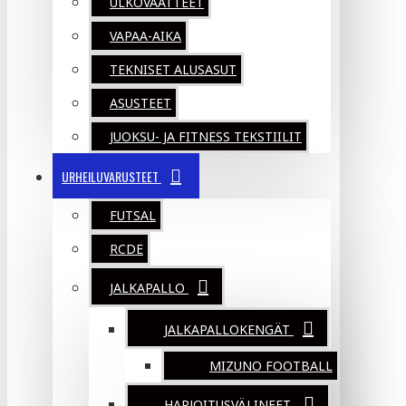
ULKOVAATTEET
VAPAA-AIKA
TEKNISET ALUSASUT
ASUSTEET
JUOKSU- JA FITNESS TEKSTIILIT
URHEILUVARUSTEET
FUTSAL
RCDE
JALKAPALLO
JALKAPALLOKENGÄT
MIZUNO FOOTBALL
HARJOITUSVÄLINEET