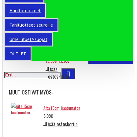
Huoltotuotteet
Molten BG4500
75.91€
94.02€
Fanituotteet seuroille
Lisää
ostoskoriin
Urheilutuet/-suojat
Jako One paita
OUTLET
15.90€
19.90€
Lisää
ostoskoriin
MUUT OSTIVAT MYÖS:
Aita 15cm, kaatumaton
5.99€
Lisää ostoskoriin