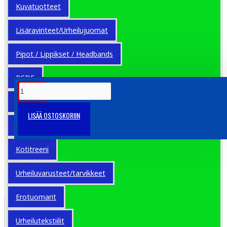
Koordinaatiorenkaat
Kuvatuotteet
Lisäravinteet/Urheilujuomat
30.00€
Pipot / Lippikset / Headbands
Veroton: 23.90€
RCDE
TUOTETIEDOT
Seurojen tuotteet
LISÄÄ OSTOSKORIIN
Urheilukengät
Koordinaatiorenkaat kätevässä
kantokassissa.
Settiin kuuluu 12 rengasta.
Kotitreeni
Sisähalkaisija 41 cm
Urheiluvarusteet/tarvikkeet
Avainsanat:
tammikuu
syyskuu
basics
Erotuomarit
ERIKOISTARJOUKSET
Urheilutekstiilit