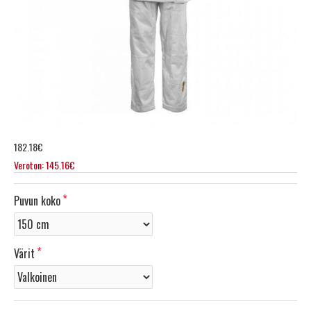
182.18€
Veroton: 145.16€
Puvun koko
Värit