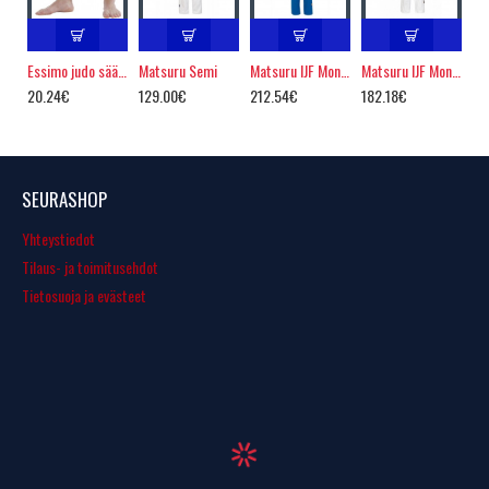
Essimo judo säärisuojat
Matsuru Semi
Matsuru IJF Mondial, Sininen
Matsuru IJF Mondial, Valkoinen
20.24€
129.00€
212.54€
182.18€
SEURASHOP
Yhteystiedot
Tilaus- ja toimitusehdot
Tietosuoja ja evästeet