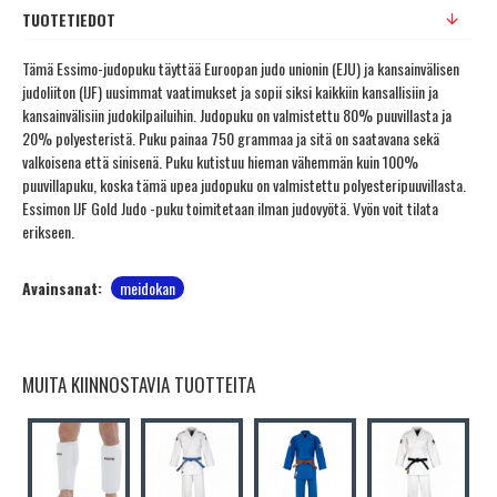
TUOTETIEDOT
Tämä Essimo-judopuku täyttää Euroopan judo unionin (EJU) ja kansainvälisen
judoliiton (IJF) uusimmat vaatimukset ja sopii siksi kaikkiin kansallisiin ja
kansainvälisiin judokilpailuihin. Judopuku on valmistettu 80% puuvillasta ja
20% polyesteristä. Puku painaa 750 grammaa ja sitä on saatavana sekä
valkoisena että sinisenä. Puku kutistuu hieman vähemmän kuin 100%
puuvillapuku, koska tämä upea judopuku on valmistettu polyesteripuuvillasta.
Essimon IJF Gold Judo -puku toimitetaan ilman judovyötä. Vyön voit tilata
erikseen.
Avainsanat:
meidokan
MUITA KIINNOSTAVIA TUOTTEITA