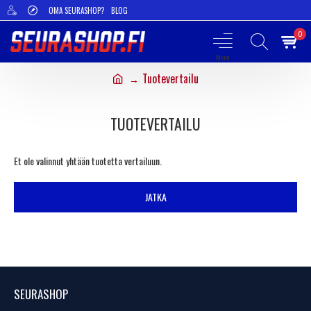
OMA SEURASHOP?
BLOG
0
Tuotevertailu
TUOTEVERTAILU
Et ole valinnut yhtään tuotetta vertailuun.
JATKA
SEURASHOP