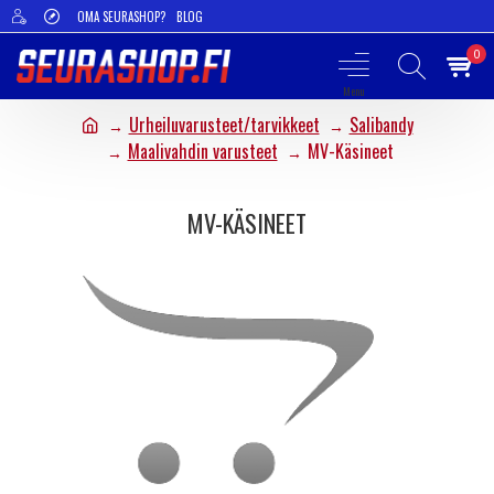
OMA SEURASHOP?
BLOG
0
Urheiluvarusteet/tarvikkeet
Salibandy
Maalivahdin varusteet
MV-Käsineet
MV-KÄSINEET