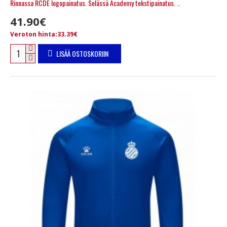
Rinnassa RCDE logopainatus. Selässä Academy tekstipainatus. ..
41.90€
Veroton hinta:33.39€
LISÄÄ OSTOSKORIIN