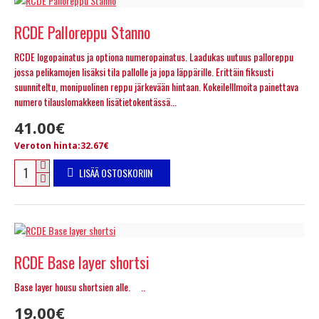
RCDE Palloreppu Stanno
RCDE logopainatus ja optiona numeropainatus. Laadukas uutuus palloreppu
jossa pelikamojen lisäksi tila pallolle ja jopa läppärille. Erittäin fiksusti
suunniteltu, monipuolinen reppu järkevään hintaan. Kokeile!Ilmoita painettava
numero tilauslomakkeen lisätietokentässä...
41.00€
Veroton hinta:32.67€
LISÄÄ OSTOSKORIIN
RCDE Base layer shortsi
Base layer housu shortsien alle. ..
19.00€