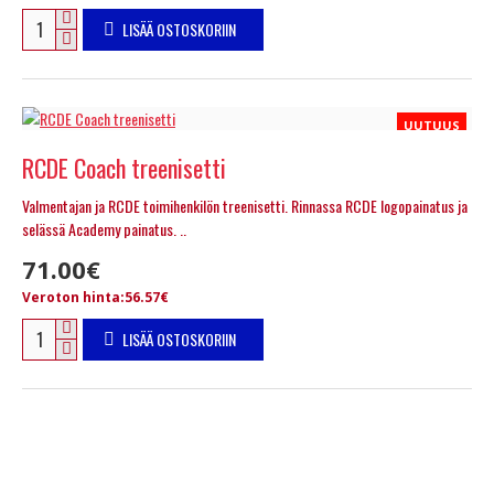
LISÄÄ OSTOSKORIIN
UUTUUS
RCDE Coach treenisetti
Valmentajan ja RCDE toimihenkilön treenisetti. Rinnassa RCDE logopainatus ja
selässä Academy painatus. ..
71.00€
Veroton hinta:56.57€
LISÄÄ OSTOSKORIIN