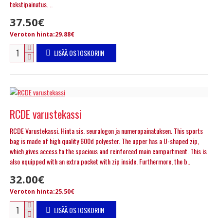
tekstipainatus. ..
37.50€
Veroton hinta:29.88€
LISÄÄ OSTOSKORIIN
RCDE varustekassi
RCDE Varustekassi. Hinta sis. seuralogon ja numeropainatuksen. This sports
bag is made of high quality 600d polyester. The upper has a U-shaped zip,
which gives access to the spacious and reinforced main compartment. This is
also equipped with an extra pocket with zip inside. Furthermore, the b..
32.00€
Veroton hinta:25.50€
LISÄÄ OSTOSKORIIN