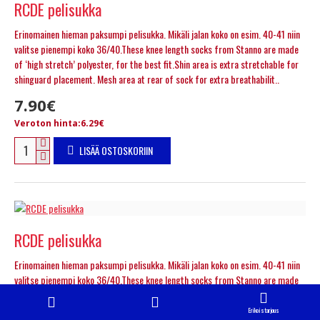
RCDE pelisukka
Erinomainen hieman paksumpi pelisukka. Mikäli jalan koko on esim. 40-41 niin
valitse pienempi koko 36/40.These knee length socks from Stanno are made
of ‘high stretch’ polyester, for the best fit.Shin area is extra stretchable for
shinguard placement. Mesh area at rear of sock for extra breathabilit..
7.90€
Veroton hinta:6.29€
LISÄÄ OSTOSKORIIN
RCDE pelisukka
Erinomainen hieman paksumpi pelisukka. Mikäli jalan koko on esim. 40-41 niin
valitse pienempi koko 36/40.These knee length socks from Stanno are made
of ‘high stretch’ polyester, for the best fit.Shin area is extra stretchable for
shinguard placement. Mesh area at rear of sock for extra breathabilit..
Erikoistarjous