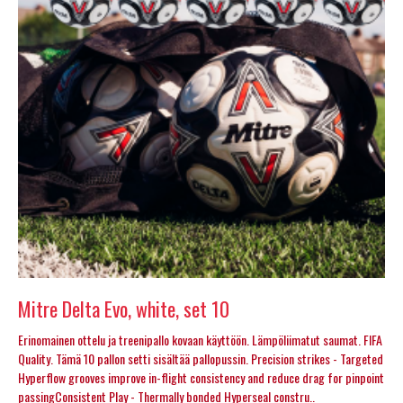
Mitre Delta Evo, white, set 10
Erinomainen ottelu ja treenipallo kovaan käyttöön. Lämpöliimatut saumat. FIFA
Quality. Tämä 10 pallon setti sisältää pallopussin. Precision strikes - Targeted
Hyperflow grooves improve in-flight consistency and reduce drag for pinpoint
passingConsistent Play - Thermally bonded Hyperseal constru..