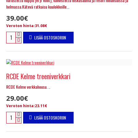
varustettu huppu (ei jr koot), vahvistettu niskasauma ja resori hihansuissa ja
helmassa.Kätevä ratkaisu kuulokkeille...
39.00€
Veroton hinta:31.08€
LISÄÄ OSTOSKORIIN
RCDE Kelme treeniverkkari
RCDE Kelme verkkahousu. ..
29.00€
Veroton hinta:23.11€
LISÄÄ OSTOSKORIIN