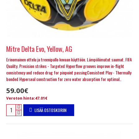
Mitre Delta Evo, Yellow, AG
Erinomainen ottelu ja treenipallo kovaan käyttöön. Lämpöliimatut saumat. FIFA
Quality. Precision strikes - Targeted Hyperflow grooves improve in-flight
consistency and reduce drag for pinpoint passingConsistent Play - Thermally
bonded Hyperseal construction for zero water absorption for optimal..
59.00€
Veroton hinta:47.01€
LISÄÄ OSTOSKORIIN