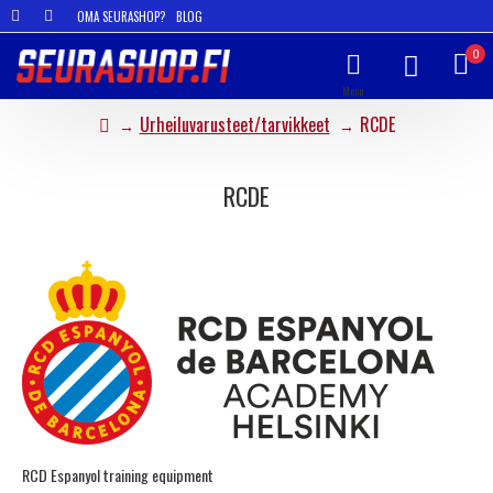
OMA SEURASHOP?
BLOG
0
Urheiluvarusteet/tarvikkeet
RCDE
RCDE
RCD Espanyol training equipment