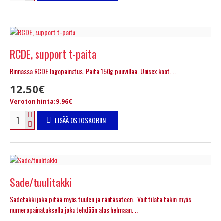
RCDE, support t-paita
Rinnassa RCDE logopainatus. Paita 150g puuvillaa. Unisex koot. ..
12.50€
Veroton hinta:9.96€
LISÄÄ OSTOSKORIIN
Sade/tuulitakki
Sadetakki joka pitää myös tuulen ja räntäsateen. Voit tilata takin myös
numeropainatuksella joka tehdään alas helmaan. ..