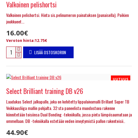
Valkoinen pelishortsi
Valkoinen pelishortsi. Hinta sis.pelinumeron painatuksen (punaisella). Poikien
joukkueet...
16.00€
Veroton hinta:12.75€
LISÄÄ OSTOSKORIIN
UUTUUS
Select Brilliant training DB v26
Laadukas Select jalkapallo, joka on kehitetty lippulaivamalli Brillant Super TB
Veikkausliiga mallin pohjalta. 32:sta paneelista muodostuva rakenne
kiinnitetään toisiinsa Dual Bonding -tekniikalla, jossa pinta lämpösaumataan ja
ommellaan. DB -tekniikalla estetään veden imeytymistä pallon rakenteisii..
44.90€