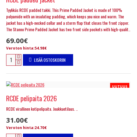
Tyylikäs RCDE padded takki. This Prime Padded Jacket is made of 100%
polyamide with an insulating padding, which keeps you nice and warm. The
jacket has a high-necked collar and a storm flap that closes the front zipper.
The Stanno Prime Padded Jacket has two front side pockets with high-qualit..
69.00€
Veroton hinta:54.98€
LISÄÄ OSTOSKORIIN
UUTUUS
RCDE pelipaita 2026
RCDE virallinen kotipelipaita. Joukkuetilaus. ..
31.00€
Veroton hinta:24.70€