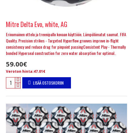
Mitre Delta Evo, white, AG
Erinomainen ottelu ja treenipallo kovaan käyttöön. Lämpöliimatut saumat. FIFA
Quality. Precision strikes - Targeted Hyperflow grooves improve in-flight
consistency and reduce drag for pinpoint passingConsistent Play - Thermally
bonded Hyperseal construction for zero water absorption for optimal..
59.00€
Veroton hinta:47.01€
LISÄÄ OSTOSKORIIN