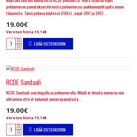
Näyttävä custom valmistettu RCDE pelishortsi. Hinta sisältää myös
pelinumeron painatuksen.Varmista pelinumerosi joukkueenjohtajalta ennen
tilaamista. Tämä.peliasu käytössä U16ELL, pojat 2011 ja 2012. ..
19.00€
Veroton hinta:15.14€
LISÄÄ OSTOSKORIIN
RCDE Sandaali
RCDE Sandaali seuralogolla ja pelinumerolla. Mikäli et ilmoita numeroa niin
oletamme että et halunnut numeropainatusta. ..
19.00€
Veroton hinta:15.14€
LISÄÄ OSTOSKORIIN