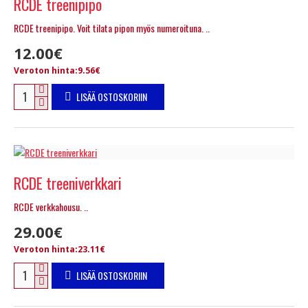
RCDE treenipipo
RCDE treenipipo. Voit tilata pipon myös numeroituna. ..
12.00€
Veroton hinta:9.56€
LISÄÄ OSTOSKORIIN
RCDE treeniverkkari
RCDE verkkahousu. ..
29.00€
Veroton hinta:23.11€
LISÄÄ OSTOSKORIIN