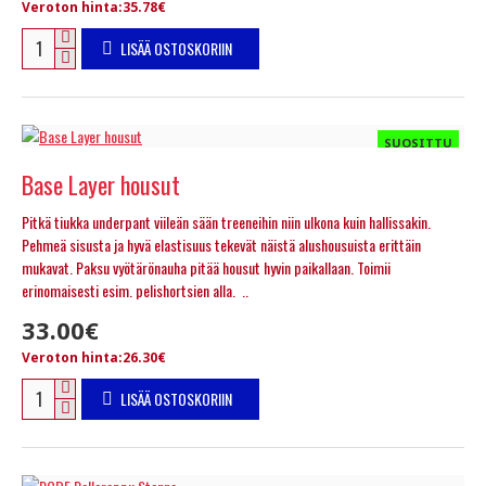
Veroton hinta:35.78€
LISÄÄ OSTOSKORIIN
SUOSITTU
Base Layer housut
Pitkä tiukka underpant viileän sään treeneihin niin ulkona kuin hallissakin.
Pehmeä sisusta ja hyvä elastisuus tekevät näistä alushousuista erittäin
mukavat. Paksu vyötärönauha pitää housut hyvin paikallaan. Toimii
erinomaisesti esim. pelishortsien alla. ..
33.00€
Veroton hinta:26.30€
LISÄÄ OSTOSKORIIN