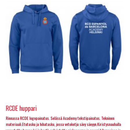
RCDE huppari
Rinnassa RCDE logopainatus. Selässä Academy tekstipainatus. Tekninen
materiaali.Etutasku ja hihatasku, jossa vetoketju sävy sävyyn.Kiristysnauhalla