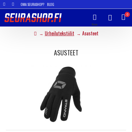
OMA SEURASHOP?
BLOG
0
Urheilutekstiilit
Asusteet
ASUSTEET