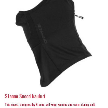
Stanno Snood kauluri
This snood, designed by Stanno, will keep you nice and warm during cold