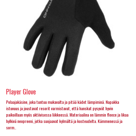
Player Glove
Pelaajakäsine, joka tuntuu mukavalta ja pitää kädet lämpiminä. Napakka
istuvuus ja joustavat resorit varmistavat, että hanskat pysyvät hyvin
paikoillaan myös aktiivisessa liikkeessä. Materiaalina on lämmin fleece ja likaa
hylkivä neopreeni, jotka suojaavat kylmältä ja kosteudelta. Kämmenessä ja
sorm..