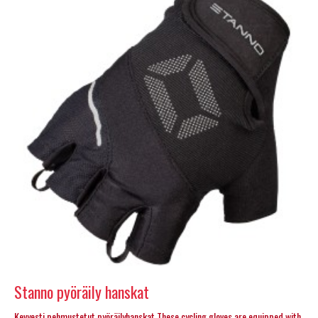
Stanno pyöräily hanskat
Kevyesti pehmustetut pyöräilyhanskat These cycling gloves are equipped with