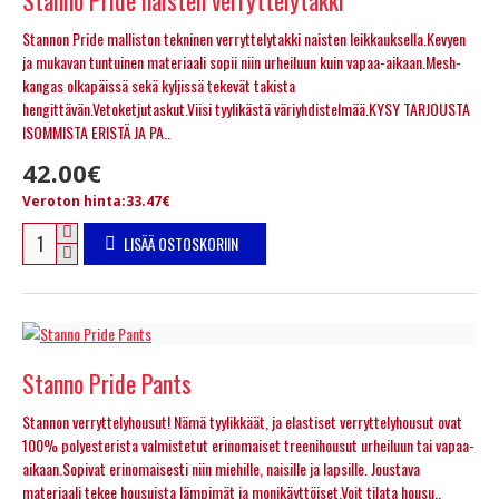
Stannon Pride malliston tekninen verryttelytakki naisten leikkauksella.Kevyen
ja mukavan tuntuinen materiaali sopii niin urheiluun kuin vapaa-aikaan.Mesh-
kangas olkapäissä sekä kyljissä tekevät takista
hengittävän.Vetoketjutaskut.Viisi tyylikästä väriyhdistelmää.KYSY TARJOUSTA
ISOMMISTA ERISTÄ JA PA..
42.00€
Veroton hinta:33.47€
LISÄÄ OSTOSKORIIN
Stanno Pride Pants
Stannon verryttelyhousut! Nämä tyylikkäät, ja elastiset verryttelyhousut ovat
100% polyesterista valmistetut erinomaiset treenihousut urheiluun tai vapaa-
aikaan.Sopivat erinomaisesti niin miehille, naisille ja lapsille. Joustava
materiaali tekee housuista lämpimät ja monikäyttöiset.Voit tilata housu..