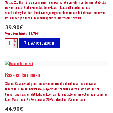
Squad 2.0 Half Zip on tekninen treenipaita, joka on valmistettu kierrätetystä
polyesterista. Paita kuljettaa tehokkaasti kosteutta optimaalista
suorituskykyä varten. Joustavuus ja ergonominen muotoilu takaavat mukavan
istuvuuden ja suuren liikkumisvapauden. Normaali istuvuus...
39.90€
Veroton hinta:31.79€
LISÄÄ OSTOSKORIIN
Base collarihousut
Stanno Base sweat pant, mukavan pehmeät collarihousut kapenevalla
lahkeella. Kuminauhavyötärö ja nyörit kiristämistä varten. Vetoketjulliset
taskut sivuissa.Jos olet kahden koon välillä, suosittelemme ottamaan isomman
koon.Materiaali: 75 % puuvilla, 20% polyester, 5% elastaani ..
44.90€