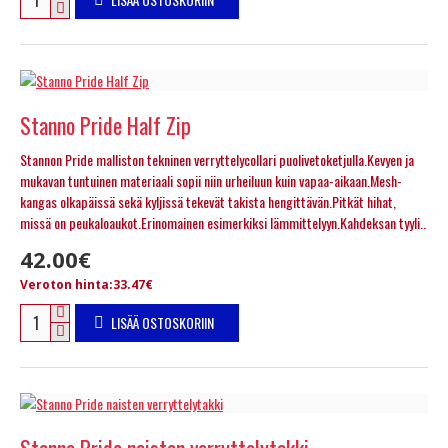
Stanno Pride Half Zip
Stannon Pride malliston tekninen verryttelycollari puolivetoketjulla.Kevyen ja
mukavan tuntuinen materiaali sopii niin urheiluun kuin vapaa-aikaan.Mesh-
kangas olkapäissä sekä kyljissä tekevät takista hengittävän.Pitkät hihat,
missä on peukaloaukot.Erinomainen esimerkiksi lämmittelyyn.Kahdeksan tyyli..
42.00€
Veroton hinta:33.47€
LISÄÄ OSTOSKORIIN
Stanno Pride naisten verryttelytakki