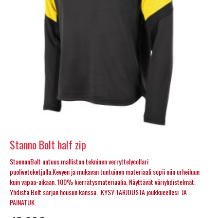
Stanno Bolt half zip
StannonBolt uutuus malliston tekninen verryttelycollari
puolivetoketjulla.Kevyen ja mukavan tuntuinen materiaali sopii niin urheiluun
kuin vapaa-aikaan. 100% kierrätysmateriaalia. Näyttävät väriyhdistelmät.
Yhdistä Bolt sarjan housun kanssa. KYSY TARJOUSTA joukkueellesi JA
PAINATUK..