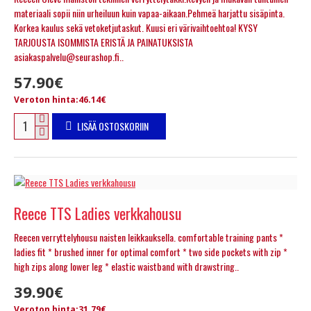
materiaali sopii niin urheiluun kuin vapaa-aikaan.Pehmeä harjattu sisäpinta.
Korkea kaulus sekä vetoketjutaskut. Kuusi eri värivaihtoehtoa! KYSY
TARJOUSTA ISOMMISTA ERISTÄ JA PAINATUKSISTA
asiakaspalvelu@seurashop.fi..
57.90€
Veroton hinta:46.14€
LISÄÄ OSTOSKORIIN
Reece TTS Ladies verkkahousu
Reecen verryttelyhousu naisten leikkauksella. comfortable training pants *
ladies fit * brushed inner for optimal comfort * two side pockets with zip *
high zips along lower leg * elastic waistband with drawstring..
39.90€
Veroton hinta:31.79€