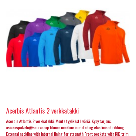
Acerbis Atlantis 2 verkkatakki
Acerbis Atlantis 2 verkkatakki. Monta tyylikästä väriä. Kysy tarjous.
asiakaspalvelu@seurashop.fiInner neckline in matching elasticised ribbing
External neckline with internal lining for strength Front pockets with RIB trim