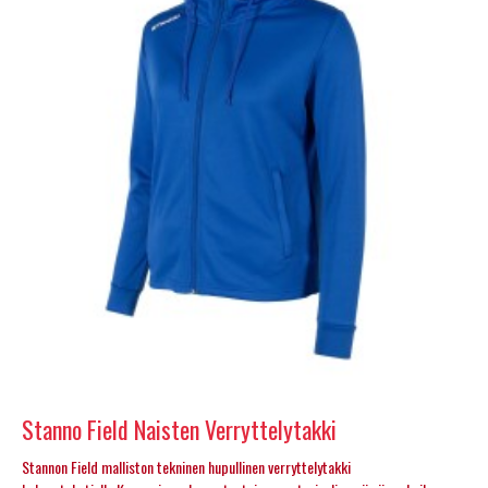
Stanno Field Naisten Verryttelytakki
Stannon Field malliston tekninen hupullinen verryttelytakki