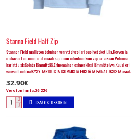
Stanno Field Half Zip
Stannon Field malliston tekninen verryttelycollari puolivetoketjulla.Kevyen ja
mukavan tuntuinen materiaali sopii niin urheiluun kuin vapaa-aikaan.Pehmeä
harjattu sisäpinta lämmittää.Erinomainen esimerkiksi lämmittelyyn.Kuusi eri
värivaihtoehtoa!KYSY TARJOUSTA ISOMMISTA ERISTÄ JA PAINATUKSISTA asiak..
32.90€
Veroton hinta:26.22€
LISÄÄ OSTOSKORIIN