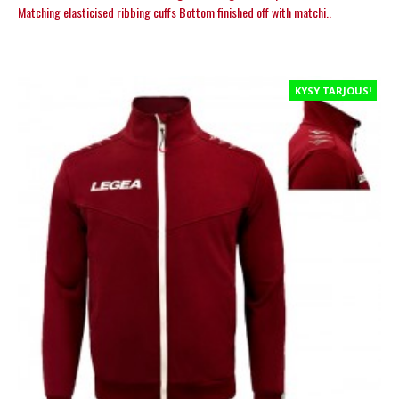
Matching elasticised ribbing cuffs Bottom finished off with matchi..
KYSY TARJOUS!