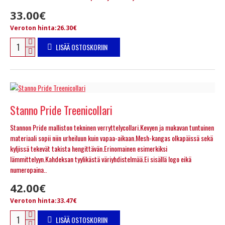
33.00€
Veroton hinta:26.30€
LISÄÄ OSTOSKORIIN
Stanno Pride Treenicollari
Stannon Pride malliston tekninen verryttelycollari.Kevyen ja mukavan tuntuinen
materiaali sopii niin urheiluun kuin vapaa-aikaan.Mesh-kangas olkapäissä sekä
kyljissä tekevät takista hengittävän.Erinomainen esimerkiksi
lämmittelyyn.Kahdeksan tyylikästä väriyhdistelmää.Ei sisällä logo eikä
numeropaina..
42.00€
Veroton hinta:33.47€
LISÄÄ OSTOSKORIIN