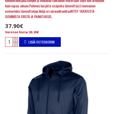
kokovetoketjulla.Kevyen ja mukavan tuntuinen materiaali sopii niin urheiluun
kuin vapaa-aikaan.Pehmeä harjattu sisäpinta lämmittää.Erinomainen
esimerkiksi lämmittelyyn.Neljä eri värivaihtoehtoa!KYSY TARJOUSTA
ISOMMISTA ERISTÄ JA PAINATUKSIS..
37.90€
Veroton hinta:30.20€
LISÄÄ OSTOSKORIIN