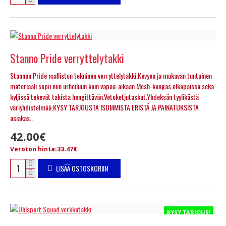
Stanno Pride verryttelytakki
Stannon Pride malliston tekninen verryttelytakki.Kevyen ja mukavan tuntuinen
materiaali sopii niin urheiluun kuin vapaa-aikaan.Mesh-kangas olkapäissä sekä
kyljissä tekevät takista hengittävän.Vetoketjutaskut.Yhdeksän tyylikästä
väriyhdistelmää.KYSY TARJOUSTA ISOMMISTA ERISTÄ JA PAINATUKSISTA
asiakas..
42.00€
Veroton hinta:33.47€
LISÄÄ OSTOSKORIIN
KYSY TARJOUS!