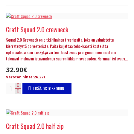
Craft Squad 2.0 crewneck
Squad 2.0 Crewneck on pitkähihainen treenipaita, joka on valmistettu
kierrätetystä polyesterista. Paita kuljettaa tehokkaasti kosteutta
optimaalista suorituskykyä varten. Joustavuus ja ergonominen muotoilu
takaavat mukavan istuvuuden ja suuren liikkumisvapauden. Normaali istuvuus...
32.90€
Veroton hinta:26.22€
LISÄÄ OSTOSKORIIN
Craft Squad 2.0 half zip