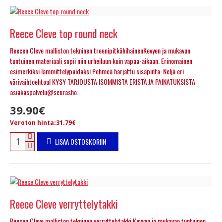
Reece Cleve top round neck
Reecen Cleve malliston tekninen treenipitkähihainenKevyen ja mukavan
tuntuinen materiaali sopii niin urheiluun kuin vapaa-aikaan. Erinomainen
esimerkiksi lämmittelypaidaksi.Pehmeä harjattu sisäpinta. Neljä eri
värivaihtoehtoa! KYSY TARJOUSTA ISOMMISTA ERISTÄ JA PAINATUKSISTA
asiakaspalvelu@seurasho..
39.90€
Veroton hinta:31.79€
LISÄÄ OSTOSKORIIN
Reece Cleve verryttelytakki
Reecen Cleve malliston tekninen verryttelytakki.Kevyen ja mukavan tuntuinen