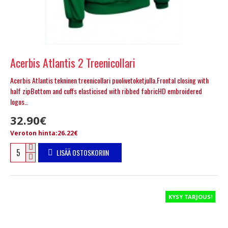
Acerbis Atlantis 2 Treenicollari
Acerbis Atlantis tekninen treenicollari puolivetoketjulla.Frontal closing with
half zipBottom and cuffs elasticised with ribbed fabricHD embroidered
logos..
32.90€
Veroton hinta:26.22€
LISÄÄ OSTOSKORIIN
KYSY TARJOUS!