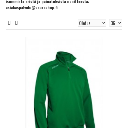
isommista eristä ja painatuksista osoitteesta:
asiakaspalvelu@seurashop.fi