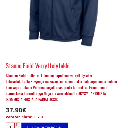
Stanno Field Verryttelytakki
Stannon Field malliston tekninen hupullinen verryttelytakki
kokovetoketjulla.Kevyen ja mukavan tuntuinen materiaali sopii niin urheiluun
kuin vapaa-aikaan.Pehmeä harjattu sisäpinta lämmittää.Erinomainen
esimerkiksi lämmittelyyn.Neljä eri värivaihtoehtoa!KYSY TARJOUSTA
ISOMMISTA ERISTÄ JA PAINATUKSIS..
37.90€
Veroton hinta:30.20€
LISÄÄ OSTOSKORIIN