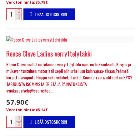
Veroton hinta:35.78€
LISÄÄ OSTOSKORIIN
Reece Cleve Ladies verryttelytakki
Reece Cleve malliston tekninen verryttelytakki naisten leikkauksella.Kevyen ja
mukavan tuntuinen materiaali sopii niin urheiluun kuin vapaa-aikaan.Pehmeä
harjattu sisäpinta.Huppu sekä vetoketjutaskut.Kuusi eri värivaihtoehtoa!KYSY
TARJOUSTA ISOMMISTA ERISTÄ JA PAINATUKSISTA
asiakaspalvelu@seurashop...
57.90€
Veroton hinta:46.14€
LISÄÄ OSTOSKORIIN