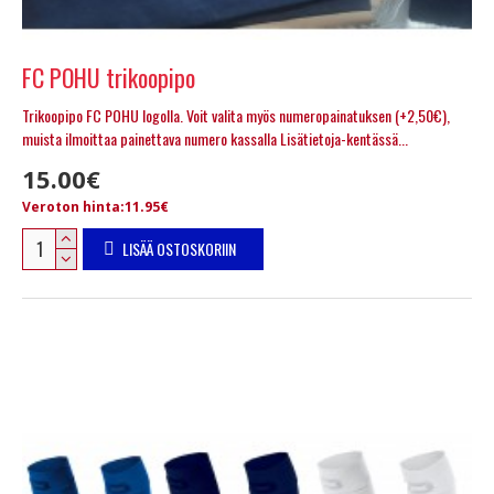
FC POHU trikoopipo
Trikoopipo FC POHU logolla. Voit valita myös numeropainatuksen (+2,50€),
muista ilmoittaa painettava numero kassalla Lisätietoja-kentässä...
15.00€
Veroton hinta:11.95€
LISÄÄ OSTOSKORIIN