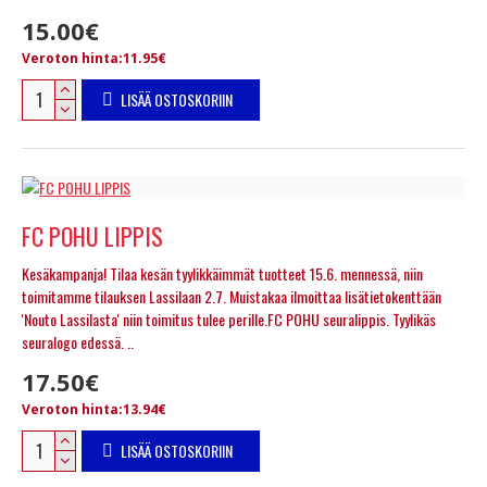
15.00€
Veroton hinta:11.95€
LISÄÄ OSTOSKORIIN
FC POHU LIPPIS
Kesäkampanja! Tilaa kesän tyylikkäimmät tuotteet 15.6. mennessä, niin
toimitamme tilauksen Lassilaan 2.7. Muistakaa ilmoittaa lisätietokenttään
'Nouto Lassilasta' niin toimitus tulee perille.FC POHU seuralippis. Tyylikäs
seuralogo edessä. ..
17.50€
Veroton hinta:13.94€
LISÄÄ OSTOSKORIIN