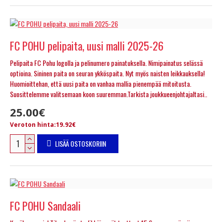
FC POHU pelipaita, uusi malli 2025-26
Pelipaita FC Pohu logolla ja pelinumero painatuksella. Nimipainatus selässä
optioina. Sininen paita on seuran ykköspaita. Nyt myös naisten leikkauksella!
Huomioittehan, että uusi paita on vanhaa mallia pienempää mitoitusta.
Suosittelemme valitsemaan koon suuremman.Tarkista joukkueenjohtajaltasi..
25.00€
Veroton hinta:19.92€
LISÄÄ OSTOSKORIIN
FC POHU Sandaali