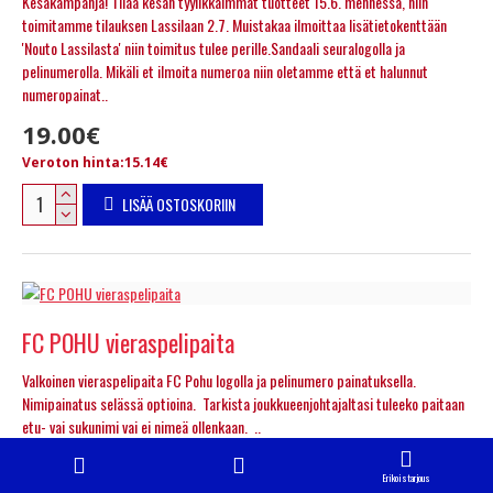
Kesäkampanja! Tilaa kesän tyylikkäimmät tuotteet 15.6. mennessä, niin
toimitamme tilauksen Lassilaan 2.7. Muistakaa ilmoittaa lisätietokenttään
'Nouto Lassilasta' niin toimitus tulee perille.Sandaali seuralogolla ja
pelinumerolla. Mikäli et ilmoita numeroa niin oletamme että et halunnut
numeropainat..
19.00€
Veroton hinta:15.14€
LISÄÄ OSTOSKORIIN
FC POHU vieraspelipaita
Valkoinen vieraspelipaita FC Pohu logolla ja pelinumero painatuksella.
Nimipainatus selässä optioina. Tarkista joukkueenjohtajaltasi tuleeko paitaan
etu- vai sukunimi vai ei nimeä ollenkaan. ..
25.00€
Erikoistarjous