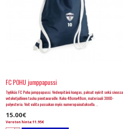
FC POHU jumppapussi
Tyylikäs FC Pohu jumppapussi. Vedenpitävä kangas, paksut nyörit sekä sivussa
vetoketjullinen tasku pientavaroille. Koko 48cmx48cm, materiaali 300D-
polyesteria. Voit valita pussukan myös numeropainatuksella. ..
15.00€
Veroton hinta:11.95€