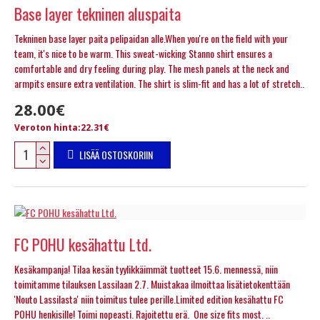
Base layer tekninen aluspaita
Tekninen base layer paita pelipaidan alle.When you're on the field with your
team, it's nice to be warm. This sweat-wicking Stanno shirt ensures a
comfortable and dry feeling during play. The mesh panels at the neck and
armpits ensure extra ventilation. The shirt is slim-fit and has a lot of stretch..
28.00€
Veroton hinta:22.31€
LISÄÄ OSTOSKORIIN
FC POHU kesähattu Ltd.
Kesäkampanja! Tilaa kesän tyylikkäimmät tuotteet 15.6. mennessä, niin
toimitamme tilauksen Lassilaan 2.7. Muistakaa ilmoittaa lisätietokenttään
'Nouto Lassilasta' niin toimitus tulee perille.Limited edition kesähattu FC
POHU henkisille! Toimi nopeasti. Rajoitettu erä. One size fits most. ..