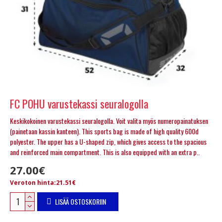
FC POHU varustekassi seuralogolla
Keskikokoinen varustekassi seuralogolla. Voit valita myös numeropainatuksen
(painetaan kassin kanteen). This sports bag is made of high quality 600d
polyester. The upper has a U-shaped zip, which gives access to the spacious
and reinforced main compartment. This is also equipped with an extra p..
27.00€
Veroton hinta:21.51€
LISÄÄ OSTOSKORIIN