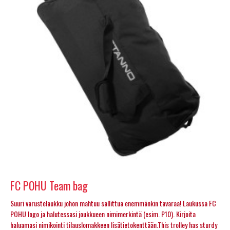
FC POHU Team bag
Suuri varustelaukku johon mahtuu sallittua enemmänkin tavaraa! Laukussa FC
POHU logo ja halutessasi joukkueen nimimerkintä (esim. P10). Kirjoita
haluamasi nimikointi tilauslomakkeen lisätietokenttään.This trolley has sturdy