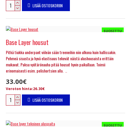
LISÄÄ OSTOSKORIIN
SUOSITTU
Base Layer housut
Pitkä tiukka underpant viileän sään treeneihin niin ulkona kuin hallissakin.
Pehmeä sisusta ja hyvä elastisuus tekevät näistä alushousuista erittäin
mukavat. Paksu vyötärönauha pitää housut hyvin paikallaan. Toimii
erinomaisesti esim. pelishortsien alla. ..
33.00€
Veroton hinta:26.30€
LISÄÄ OSTOSKORIIN
SUOSITTU