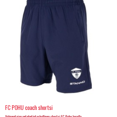
FC POHU coach shortsi
Valmentajan vetoketjutaskullinen shortsi FC Pohu logolla. ..