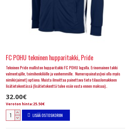
FC POHU tekninen hupparitakki, Pride
Tekninen Pride malliston hupparitakki FC POHU logolla. Erinomainen takki
valmentajille, toimihenkilöille ja vanhemmille. Numeropainatus(voi olla myös
nimikirjaimet) optiona. Muista ilmoittaa painettava tieto tilauslomakkeen
lisätietokentässä (lisätietokenttä tulee esiin vasta ennen maksua)..
32.00€
Veroton hinta:25.50€
LISÄÄ OSTOSKORIIN