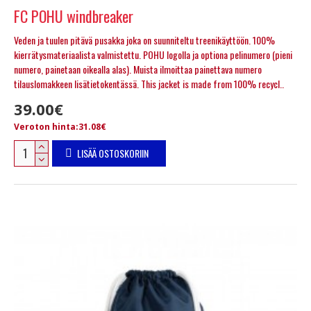
FC POHU windbreaker
Veden ja tuulen pitävä pusakka joka on suunniteltu treenikäyttöön. 100%
kierrätysmateriaalista valmistettu. POHU logolla ja optiona pelinumero (pieni
numero, painetaan oikealla alas). Muista ilmoittaa painettava numero
tilauslomakkeen lisätietokentässä. This jacket is made from 100% recycl..
39.00€
Veroton hinta:31.08€
LISÄÄ OSTOSKORIIN