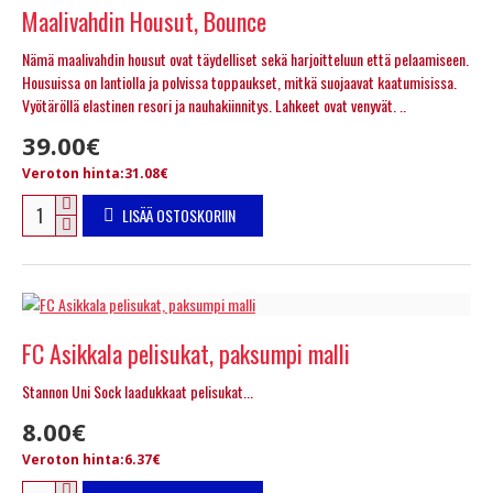
Maalivahdin Housut, Bounce
Nämä maalivahdin housut ovat täydelliset sekä harjoitteluun että pelaamiseen.
Housuissa on lantiolla ja polvissa toppaukset, mitkä suojaavat kaatumisissa.
Vyötäröllä elastinen resori ja nauhakiinnitys. Lahkeet ovat venyvät. ..
39.00€
Veroton hinta:31.08€
LISÄÄ OSTOSKORIIN
FC Asikkala pelisukat, paksumpi malli
Stannon Uni Sock laadukkaat pelisukat...
8.00€
Veroton hinta:6.37€