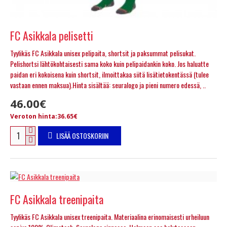
FC Asikkala pelisetti
Tyylikäs FC Asikkala unisex pelipaita, shortsit ja paksummat pelisukat.
Pelishortsi lähtökohtaisesti sama koko kuin pelipaidankin koko. Jos haluatte
paidan eri kokoisena kuin shortsit, ilmoittakaa siitä lisätietokentässä (tulee
vastaan ennen maksua).Hinta sisältää: seuralogo ja pieni numero edessä, ..
46.00€
Veroton hinta:36.65€
LISÄÄ OSTOSKORIIN
FC Asikkala treenipaita
Tyylikäs FC Asikkala unisex treenipaita. Materiaalina erinomaisesti urheiluun