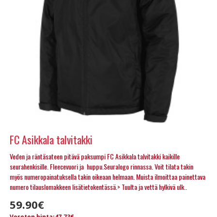
FC Asikkala talvitakki
Veden ja räntäsateen pitävä paksumpi FC Asikkala talvitakki kaikille
seurahenkisille. Fleecevuori ja huppu.Seuralogo rinnassa. Voit tilata takin
myös numeropainatuksella takin oikeaan helmaan. Muista ilmoittaa painettava
numero tilauslomakkeen lisätietokentässä.> Tuulta ja vettä hylkivä ulk..
59.90€
Veroton hinta:47.73€