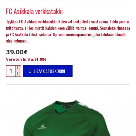
FC Asikkala verkkatakki
Tyylikäs FC Asikkala verkkatakki. Kaksi vetoketjullista sivutaskua. Takki pientä
mitoitusta, eli jos mietit kahden koon välillä, valitse isompi. Seuralogo rinnassa
ja FC Asikkala teksti selässä. Optiona numeropainatus, joka tehdään oikealle
alas helmaan...
39.00€
Veroton hinta:31.08€
LISÄÄ OSTOSKORIIN