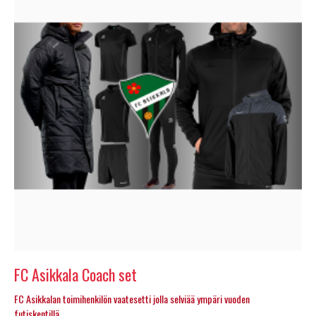
FC Asikkala Coach set
FC Asikkalan toimihenkilön vaatesetti jolla selviää ympäri vuoden
futiskentillä. ..