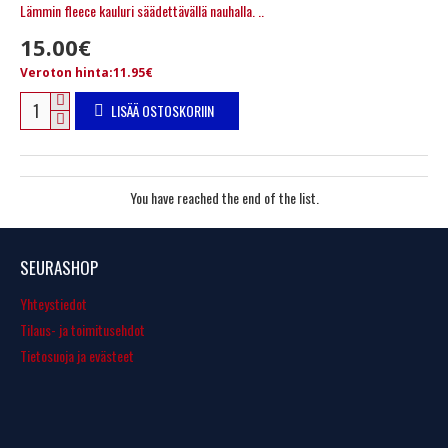
Lämmin fleece kauluri säädettävällä nauhalla. ..
15.00€
Veroton hinta:11.95€
LISÄÄ OSTOSKORIIN
You have reached the end of the list.
SEURASHOP
Yhteystiedot
Tilaus- ja toimitusehdot
Tietosuoja ja evästeet