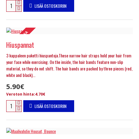
LISÄÄ OSTOSKORIIN
VARASTOSSA
Hiuspannat
3 kappaleen paketti hiuspantoja.These narrow hair straps hold your hair from
your face while exercising. On the inside, the hair bands feature non-slip
material, so they do not shift. The hair bands are packed by three pieces (red,
white and black)...
5.90€
Veroton hinta:4.70€
LISÄÄ OSTOSKORIIN