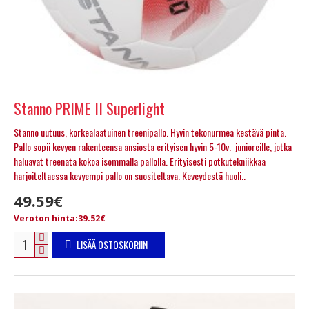
Stanno PRIME II Superlight
Stanno uutuus, korkealaatuinen treenipallo. Hyvin tekonurmea kestävä pinta.
Pallo sopii kevyen rakenteensa ansiosta erityisen hyvin 5-10v. junioreille, jotka
haluavat treenata kokoa isommalla pallolla. Erityisesti potkutekniikkaa
harjoiteltaessa kevyempi pallo on suositeltava. Keveydestä huoli..
49.59€
Veroton hinta:39.52€
LISÄÄ OSTOSKORIIN