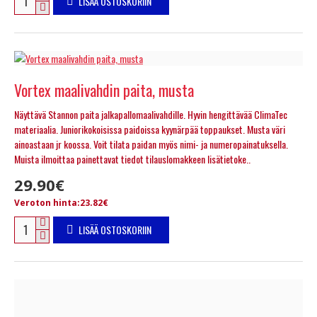
LISÄÄ OSTOSKORIIN
Vortex maalivahdin paita, musta
Näyttävä Stannon paita jalkapallomaalivahdille. Hyvin hengittävää ClimaTec
materiaalia. Juniorikokoisissa paidoissa kyynärpää toppaukset. Musta väri
ainoastaan jr koossa. Voit tilata paidan myös nimi- ja numeropainatuksella.
Muista ilmoittaa painettavat tiedot tilauslomakkeen lisätietoke..
29.90€
Veroton hinta:23.82€
LISÄÄ OSTOSKORIIN