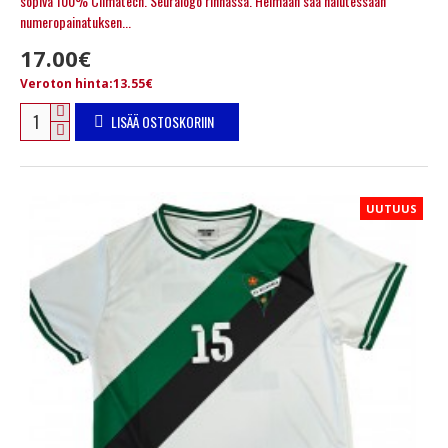
sopiva 100% Climatech. Seuralogo rinnassa. Helmaan saa halutessaan
numeropainatuksen...
17.00€
Veroton hinta:13.55€
LISÄÄ OSTOSKORIIN
UUTUUS