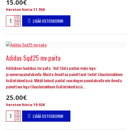
15.00€
Veroton hinta:11.95€
LISÄÄ OSTOSKORIIN
Adidas Sqd25 mv paita
Adidaksen laadukas mv paita. Voit tilata paidan myös logo-
ja numeropainatuksella. Muista ilmoittaa painettavat tiedot tilauslomakkeen
lisätietokentässä. Mikäli halusit paidat seuralogon painatuksella niin ilmoita
painettava logo tilauslomakkeen lisätietokentässä. ..
25.00€
Veroton hinta:19.92€
LISÄÄ OSTOSKORIIN