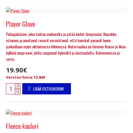
Player Glove
Pelaajakäsine, joka tuntuu mukavalta ja pitää kädet lämpiminä. Napakka
istuvuus ja joustavat resorit varmistavat, että hanskat pysyvät hyvin
paikoillaan myös aktiivisessa liikkeessä. Materiaalina on lämmin fleece ja likaa
hylkivä neopreeni, jotka suojaavat kylmältä ja kosteudelta. Kämmenessä ja
sorm..
19.90€
Veroton hinta:15.86€
LISÄÄ OSTOSKORIIN
Fleece kauluri