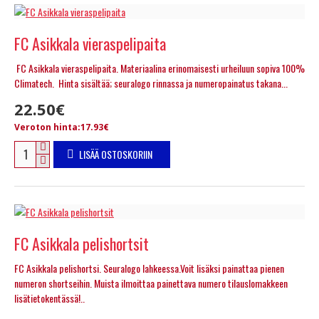
FC Asikkala vieraspelipaita
FC Asikkala vieraspelipaita. Materiaalina erinomaisesti urheiluun sopiva 100%
Climatech. Hinta sisältää; seuralogo rinnassa ja numeropainatus takana...
22.50€
Veroton hinta:17.93€
LISÄÄ OSTOSKORIIN
FC Asikkala pelishortsit
FC Asikkala pelishortsi. Seuralogo lahkeessa.Voit lisäksi painattaa pienen
numeron shortseihin. Muista ilmoittaa painettava numero tilauslomakkeen
lisätietokentässä!..