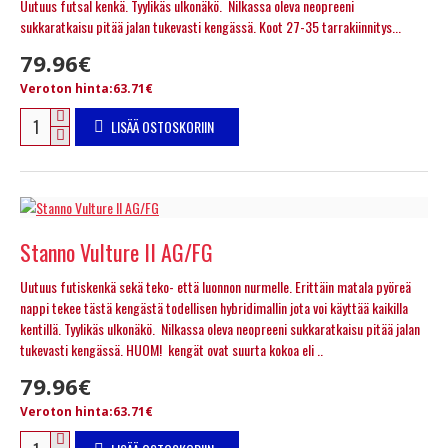
Uutuus futsal kenkä. Tyylikäs ulkonäkö. Nilkassa oleva neopreeni
sukkaratkaisu pitää jalan tukevasti kengässä. Koot 27-35 tarrakiinnitys...
79.96€
Veroton hinta:63.71€
LISÄÄ OSTOSKORIIN
Stanno Vulture II AG/FG
Uutuus futiskenkä sekä teko- että luonnon nurmelle. Erittäin matala pyöreä
nappi tekee tästä kengästä todellisen hybridimallin jota voi käyttää kaikilla
kentillä. Tyylikäs ulkonäkö. Nilkassa oleva neopreeni sukkaratkaisu pitää jalan
tukevasti kengässä. HUOM! kengät ovat suurta kokoa eli ..
79.96€
Veroton hinta:63.71€