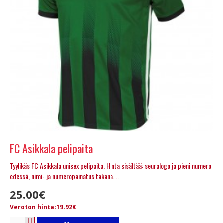
FC Asikkala pelipaita
Tyylikäs FC Asikkala unisex pelipaita. Hinta sisältää: seuralogo ja pieni numero
edessä, nimi- ja numeropainatus takana. ..
25.00€
Veroton hinta:19.92€