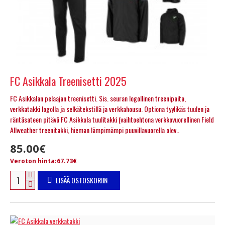
FC Asikkala Treenisetti 2025
FC Asikkalan pelaajan treenisetti. Sis. seuran logollinen treenipaita,
verkkatakki logolla ja selkätekstillä ja verkkahousu. Optiona tyylikäs tuulen ja
räntäsateen pitävä FC Asikkala tuulitakki (vaihtoehtona verkkovuorellinen Field
Allweather treenitakki, hieman lämpimämpi puuvillavuorella olev..
85.00€
Veroton hinta:67.73€
LISÄÄ OSTOSKORIIN