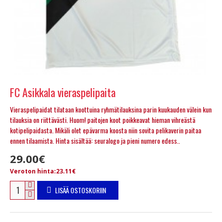
FC Asikkala vieraspelipaita
Vieraspelipaidat tilataan koottuina ryhmätilauksina parin kuukauden välein kun
tilauksia on riittävästi. Huom! paitojen koot poikkeavat hieman vihreästä
kotipelipaidasta. Mikäli olet epävarma koosta niin sovita pelikaverin paitaa
ennen tilaamista. Hinta sisältää: seuralogo ja pieni numero edess..
29.00€
Veroton hinta:23.11€
LISÄÄ OSTOSKORIIN