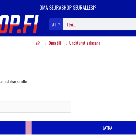
OMA SEURASHOP SEURALLESI?
All
Oma tili
Unohtunut salasana
öpostitse sinulle.
JATKA