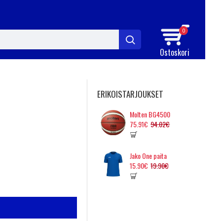
0
Ostoskori
ERIKOISTARJOUKSET
Molten BG4500
75.91€
94.02€
Jako One paita
15.90€
19.90€